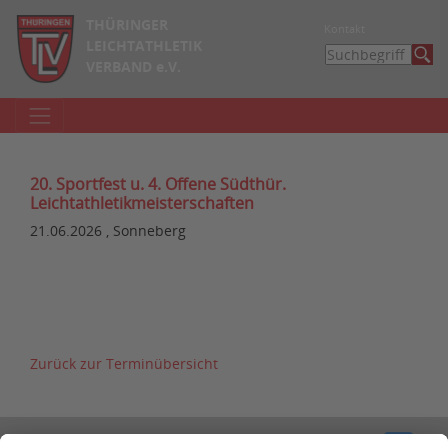
THÜRINGER
Kontakt
LEICHTATHLETIK
VERBAND e.V.
20. Sportfest u. 4. Offene Südthür.
Leichtathletikmeisterschaften
21.06.2026 , Sonneberg
Zurück zur Terminübersicht
Kontakt
Impressum
Datenschutzerklärung