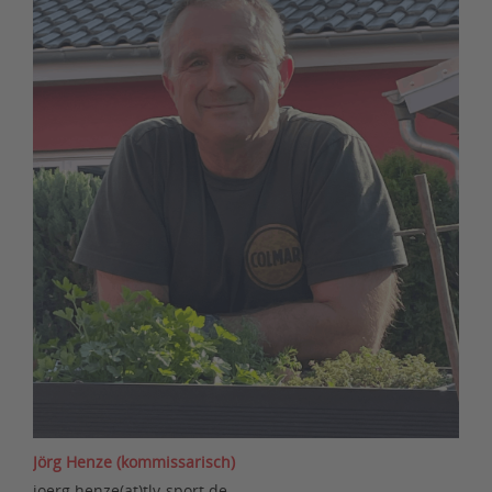
Jörg Henze (kommissarisch)
joerg.henze(at)tlv-sport.de