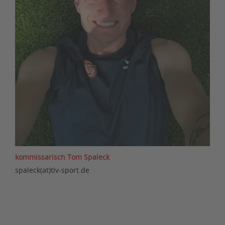
kommissarisch Tom Spaleck
spaleck(at)tlv-sport.de