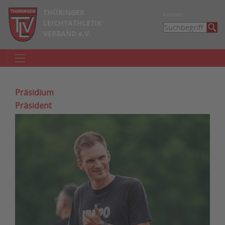
THÜRINGER
Kontakt
LEICHTATHLETIK
VERBAND e.V.
Präsidium
Präsident