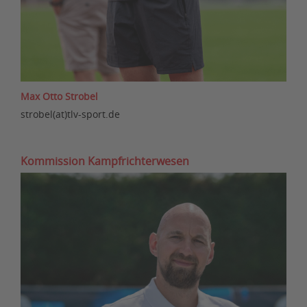
Max Otto Strobel
strobel(at)tlv-sport.de
Kommission Kampfrichterwesen