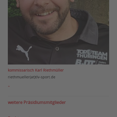
kommissarisch Karl Riethmüller
riethmueller(at)tlv-sport.de
+
weitere Präsidiumsmitglieder