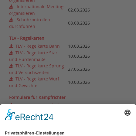
organisieren
Internationale Meetings
02.03.2026
organisieren
Schuhkontrollen
08.08.2026
durchführen
TLV - Regelkarten
TLV - Regelkarte Bahn
10.03.2026
TLV - Regelkarte Start
10.03.2026
und Hürdenmaße
TLV - Regelkarte Sprung
27.05.2026
und Versuchszeiten
TLV - Regelkarte Wurf
10.03.2026
und Gewichte
Formulare für Kampfrichter
Bahnrichterprotokoll
19.02.2026
Formular Schuhkontrolle
08.08.2026
Wechselrichterprotokoll
19.02.2026
Wettkampfbericht des
04.03.2020
Einsatzleiters