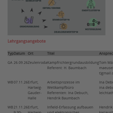
Lehrgangsangebote
Typ
Datum
Ort
Titel
Ansprec
GA
26.09.26
Zeulenroda
Kampfrichtergrundausbildung
Tom Mä
Referent: H. Baumbach
maeuseb
t)gmail
WB
07.11.26
Erfurt,
Arbeitsprozesse im
Ina Deb
Hartwig-
Wettkampfbüro
ina.debu
Gauder-
Referenten: Ina Debuch,
leichtat
Halle
Hendrik Baumbach
WB
21.11.26
Erfurt,
Infield-Erfassung aufbauen
Hendri
9:30-
Hartwig-
und elektronisches
kariaus