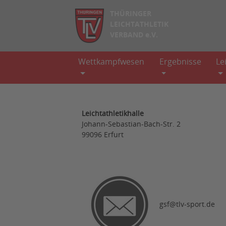
THÜRINGER
LEICHTATHLETIK
VERBAND e.V.
Wettkampfwesen
Ergebnisse
Le
Leichtathletikhalle
Johann-Sebastian-Bach-Str. 2
99096 Erfurt
gsf@tlv-sport.de