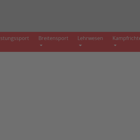
istungssport
Breitensport
Lehrwesen
Kampfricht