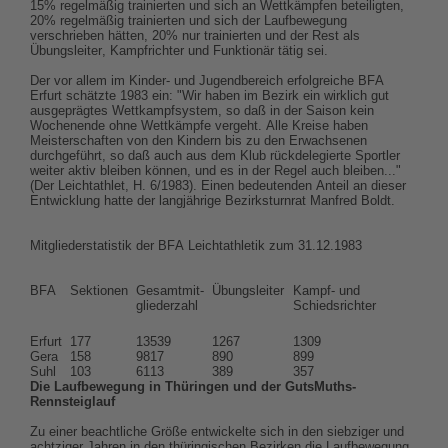
15% regelmäßig trainierten und sich an Wettkämpfen beteiligten,
20% regelmäßig trainierten und sich der Laufbewegung
verschrieben hätten, 20% nur trainierten und der Rest als
Übungsleiter, Kampfrichter und Funktionär tätig sei.
Der vor allem im Kinder- und Jugendbereich erfolgreiche BFA
Erfurt schätzte 1983 ein: "Wir haben im Bezirk ein wirklich gut
ausgeprägtes Wettkampfsystem, so daß in der Saison kein
Wochenende ohne Wettkämpfe vergeht. Alle Kreise haben
Meisterschaften von den Kindern bis zu den Erwachsenen
durchgeführt, so daß auch aus dem Klub rückdelegierte Sportler
weiter aktiv bleiben können, und es in der Regel auch bleiben..."
(Der Leichtathlet, H. 6/1983). Einen bedeutenden Anteil an dieser
Entwicklung hatte der langjährige Bezirksturnrat Manfred Boldt.
Mitgliederstatistik der BFA Leichtathletik zum 31.12.1983
BFA
Sektionen
Gesamtmit-
Übungsleiter
Kampf- und
gliederzahl
Schiedsrichter
Erfurt
177
13539
1267
1309
Gera
158
9817
890
899
Suhl
103
6113
389
357
Die Laufbewegung in Thüringen und der GutsMuths-
Rennsteiglauf
Zu einer beachtliche Größe entwickelte sich in den siebziger und
achtziger Jahren in den thüringischen Bezirken die Laufbewegung,