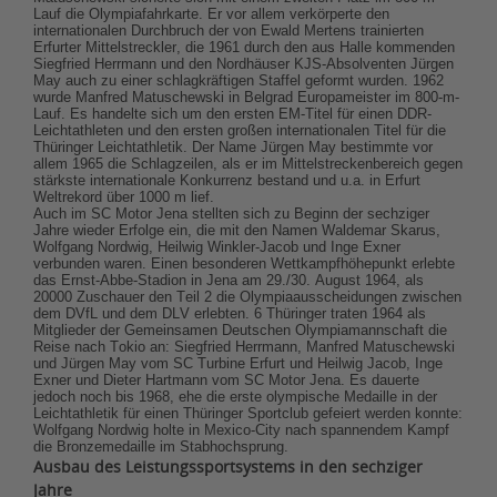
Lauf die Olympiafahrkarte. Er vor allem verkörperte den
internationalen Durchbruch der von Ewald Mertens trainierten
Erfurter Mittelstreckler, die 1961 durch den aus Halle kommenden
Siegfried Herrmann und den Nordhäuser KJS-Absolventen Jürgen
May auch zu einer schlagkräftigen Staffel geformt wurden. 1962
wurde Manfred Matuschewski in Belgrad Europameister im 800-m-
Lauf. Es handelte sich um den ersten EM-Titel für einen DDR-
Leichtathleten und den ersten großen internationalen Titel für die
Thüringer Leichtathletik. Der Name Jürgen May bestimmte vor
allem 1965 die Schlagzeilen, als er im Mittelstreckenbereich gegen
stärkste internationale Konkurrenz bestand und u.a. in Erfurt
Weltrekord über 1000 m lief.
Auch im SC Motor Jena stellten sich zu Beginn der sechziger
Jahre wieder Erfolge ein, die mit den Namen Waldemar Skarus,
Wolfgang Nordwig, Heilwig Winkler-Jacob und Inge Exner
verbunden waren. Einen besonderen Wettkampfhöhepunkt erlebte
das Ernst-Abbe-Stadion in Jena am 29./30. August 1964, als
20000 Zuschauer den Teil 2 die Olympiaausscheidungen zwischen
dem DVfL und dem DLV erlebten. 6 Thüringer traten 1964 als
Mitglieder der Gemeinsamen Deutschen Olympiamannschaft die
Reise nach Tokio an: Siegfried Herrmann, Manfred Matuschewski
und Jürgen May vom SC Turbine Erfurt und Heilwig Jacob, Inge
Exner und Dieter Hartmann vom SC Motor Jena. Es dauerte
jedoch noch bis 1968, ehe die erste olympische Medaille in der
Leichtathletik für einen Thüringer Sportclub gefeiert werden konnte:
Wolfgang Nordwig holte in Mexico-City nach spannendem Kampf
die Bronzemedaille im Stabhochsprung.
Ausbau des Leistungssportsystems in den sechziger
Jahre