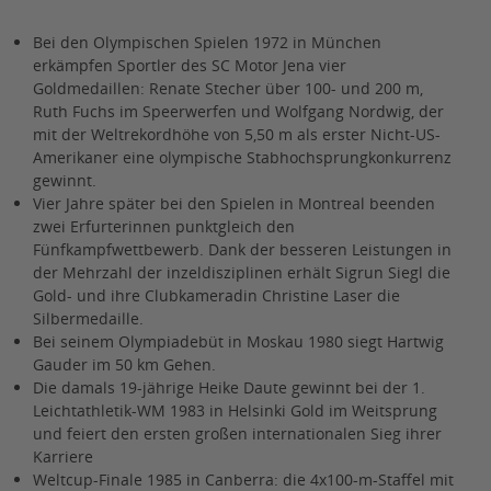
Bei den Olympischen Spielen 1972 in München
erkämpfen Sportler des SC Motor Jena vier
Goldmedaillen: Renate Stecher über 100- und 200 m,
Ruth Fuchs im Speerwerfen und Wolfgang Nordwig, der
mit der Weltrekordhöhe von 5,50 m als erster Nicht-US-
Amerikaner eine olympische Stabhochsprungkonkurrenz
gewinnt.
Vier Jahre später bei den Spielen in Montreal beenden
zwei Erfurterinnen punktgleich den
Fünfkampfwettbewerb. Dank der besseren Leistungen in
der Mehrzahl der inzeldisziplinen erhält Sigrun Siegl die
Gold- und ihre Clubkameradin Christine Laser die
Silbermedaille.
Bei seinem Olympiadebüt in Moskau 1980 siegt Hartwig
Gauder im 50 km Gehen.
Die damals 19-jährige Heike Daute gewinnt bei der 1.
Leichtathletik-WM 1983 in Helsinki Gold im Weitsprung
und feiert den ersten großen internationalen Sieg ihrer
Karriere
Weltcup-Finale 1985 in Canberra: die 4x100-m-Staffel mit