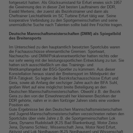
fortgesetzt hatten. Als Glücksumstand für Erfurt erwies sich 1957
die Gewinnung des in dieser Zeit besten Lauftrainers der DDR,
Ewald Mertens, der zuerst als Bezirkstrainer und dann als
Cheftrainer Leichtathletik im SC Turbine Erfurt tätig war. Seine
kooperative Verbindung zu den Sportgemeinschaften und seine
unermüdliche Suche nach Talenten sollte bald ihre Früchte tragen.
Deutsche Mannschaftsmeisterschaften (DMM) als Spiegelbild
des Breitensports
Im Unterschied zu den hauptamtlich besetzten Sportclubs waren
die Fachausschüsse ehrenamtliche Gremien. Sportwart,
Nachwuchs- und DMM/Pokalverantwortlicher hatten nichts oder
nur sehr wenig mit der leistungssportlichen Entwicklung zu tun. Sie
hatten sich ausschließlich um das Trainings- und
Wettkampfangebot der BSG-Sportler zu kümmern. Aus dieser
Konstellation heraus stand der Breitensport im Mittelpunkt der
BFA-Tätigkeit. So legten die Bezirksfachausschüsse Erfurt und
Gera, sowie ab Anfang der sechziger Jahre auch der BFA Suhl,
großen Wert auf eine möglichst breite Beteiligung an den
Deutschen Mannschaftsmeisterschaften. Obwohl z.B. der Bezirk
Gera zu den von der Einwohnerzahl her kleineren Bezirken der
DDR gehörte, nahm er in den fünfziger Jahren stets eine vordere
Position ein.
Gute Ergebnisse bei den Deutschen Mannschaftsmeisterschaften
und Jugend-Mannschaftsmeisterschaften verzeichneten neben den
Sportclubs über viele Jahre z.B. die Sportgemeinschaften Lok
Gera, Dynamo Rudolstadt (KJS Bad Blankenburg), Motor Zeiss
Jena, Dynamo Schleiz, Wissenschaft Jena, Motor Nord Erfurt,
Aktivist und Lok Nordhausen (KJS Nordhausen) und Wissenschaft