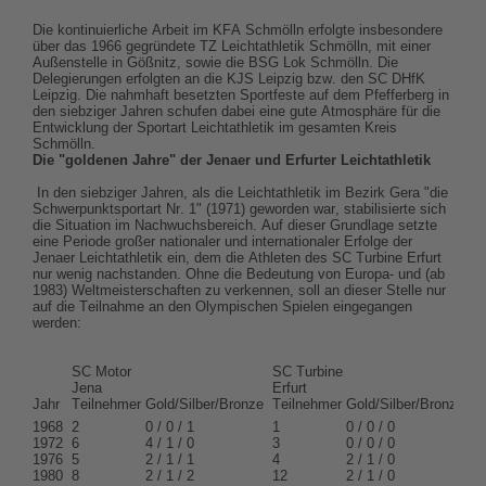
Die kontinuierliche Arbeit im KFA Schmölln erfolgte insbesondere
über das 1966 gegründete TZ Leichtathletik Schmölln, mit einer
Außenstelle in Gößnitz, sowie die BSG Lok Schmölln. Die
Delegierungen erfolgten an die KJS Leipzig bzw. den SC DHfK
Leipzig. Die nahmhaft besetzten Sportfeste auf dem Pfefferberg in
den siebziger Jahren schufen dabei eine gute Atmosphäre für die
Entwicklung der Sportart Leichtathletik im gesamten Kreis
Schmölln.
Die "goldenen Jahre" der Jenaer und Erfurter Leichtathletik
In den siebziger Jahren, als die Leichtathletik im Bezirk Gera "die
Schwerpunktsportart Nr. 1" (1971) geworden war, stabilisierte sich
die Situation im Nachwuchsbereich. Auf dieser Grundlage setzte
eine Periode großer nationaler und internationaler Erfolge der
Jenaer Leichtathletik ein, dem die Athleten des SC Turbine Erfurt
nur wenig nachstanden. Ohne die Bedeutung von Europa- und (ab
1983) Weltmeisterschaften zu verkennen, soll an dieser Stelle nur
auf die Teilnahme an den Olympischen Spielen eingegangen
werden:
SC Motor
SC Turbine
Jena
Erfurt
Jahr
Teilnehmer
Gold/Silber/Bronze
Teilnehmer
Gold/Silber/Bronze
1968
2
0 / 0 / 1
1
0 / 0 / 0
1972
6
4 / 1 / 0
3
0 / 0 / 0
1976
5
2 / 1 / 1
4
2 / 1 / 0
1980
8
2 / 1 / 2
12
2 / 1 / 0