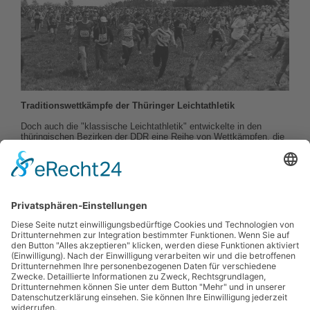
Traditionswettkämpfe der Thüringer Leichtathletik
Doch auch die "klassische Leichtathletik" entwickelte in den
thüringischen Bezirken der DDR eine Reihe von Wettkämpfen, die
zum Teil bis in die Gegenwart hinein Bestand haben bzw.
ausstrahlen. Dazu zählen z.B. die seit 1964 durchgeführten
Nationalen Herbstsportfeste in Schmalkalden, der 1977 begründete
"Arnstädter Hochsprung mit Musik", die internationalen
Pfingstsportfeste im Jenaer Ernst-Abbe-Stadion, oder die 1975
zum ersten Mal veranstalteten DDR-offenen Nachwuchssportfeste
in Schkölen. Das Erfurter Georgi-Dimitroff-Stadion und das Jenaer
Ernst-Abbe-Stadion waren mehrfach Schauplätze von DDR-
Meisterschaften, Olympia- und WM-Ausscheidungen.
zurück zur Geschichte von 1918 - 1945
weiter zur Geschichte nach 1990