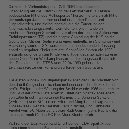
Die vom II. Verbandstag des DVfL 1961 beschlossene
Orientierung auf die Entwicklung der Leichtathletik "zu einem
bedeutenden Mittel des Volkssportes" konzentrierte sich ab Mitte
der sechziger Jahre immer deutlicher auf den Kinder- und
Jugendbereich, und hierbei speziell auf die Förderung des
Nachwuchsleistungssports. Dem dienten, wie in anderen
medaillenträchtigen Sportarten, vor allem der forcierte Aufbau von
Trainingszentren (TZ) und die engere Anbindung der KJS an die
Sportclubs. Mit der Realisierung eines einheitlichen Sichtungs- und
Auswahlsystems (ESA) wurde eine flächendeckende Erfassung
sportlich begabter Kinder erreicht. Schließlich führten die 1965
erstmals durchgeführten Kinder- und Jugendspartakiaden zu einer
neuen Qualität im Wettkampfwesen. Im Leistungssportbeschluß
des Präsidiums des DTSB vom 22.04.1969 gehörte die
Leichtathletik zu den vorrangig zu fördernden Sportarten.
Die ersten Kinder- und Jugendspartakiaden der DDR brachten von
den drei thüringischen Bezirken insbesondere dem Bezirk Erfurt
große Erfolge. In der Wertung der Bezirke wurde 1966 der sechste
und 1968 der dritte Platz erreicht. Unter den Spartakiadesiegern
von 1966 findet man bekannte Namen, u.a. Johanna Schaller
(verh. Klier) vom SC Turbine Erfurt und Margitta Ludewig (verh.
Droese-Pufe), Renate Meißner (verh. Stecher) und Hannelore
Friedel vom SC Motor Jena sowie Ruth Gamm (verh. Fuchs), die
seinerzeit noch für den SC Karl Marx-Stadt startete.
Während der Bezirksverband Erfurt bei den DDR-Spartakiaden
stets einen vorderen Platz einnahm, gestaltete sich die