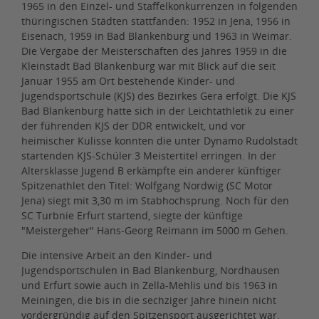
1965 in den Einzel- und Staffelkonkurrenzen in folgenden
thüringischen Städten stattfanden: 1952 in Jena, 1956 in
Eisenach, 1959 in Bad Blankenburg und 1963 in Weimar.
Die Vergabe der Meisterschaften des Jahres 1959 in die
Kleinstadt Bad Blankenburg war mit Blick auf die seit
Januar 1955 am Ort bestehende Kinder- und
Jugendsportschule (KJS) des Bezirkes Gera erfolgt. Die KJS
Bad Blankenburg hatte sich in der Leichtathletik zu einer
der führenden KJS der DDR entwickelt, und vor
heimischer Kulisse konnten die unter Dynamo Rudolstadt
startenden KJS-Schüler 3 Meistertitel erringen. In der
Altersklasse Jugend B erkämpfte ein anderer künftiger
Spitzenathlet den Titel: Wolfgang Nordwig (SC Motor
Jena) siegt mit 3,30 m im Stabhochsprung. Noch für den
SC Turbnie Erfurt startend, siegte der künftige
"Meistergeher" Hans-Georg Reimann im 5000 m Gehen.
Die intensive Arbeit an den Kinder- und
Jugendsportschulen in Bad Blankenburg, Nordhausen
und Erfurt sowie auch in Zella-Mehlis und bis 1963 in
Meiningen, die bis in die sechziger Jahre hinein nicht
vordergründig auf den Spitzensport ausgerichtet war,