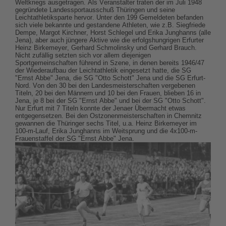
Weltkriegs ausgetragen. Als Veranstalter traten der im Juli 1948
gegründete Landessportausschuß Thüringen und seine
Leichtathletiksparte hervor. Unter den 199 Gemeldeten befanden
sich viele bekannte und gestandene Athleten, wie z.B. Siegfriede
Dempe, Margot Kirchner, Horst Schlegel und Erika Junghanns (alle
Jena), aber auch jüngere Aktive wie die erfolgshungrigen Erfurter
Heinz Birkemeyer, Gerhard Schmolinsky und Gerhard Brauch.
Nicht zufällig setzten sich vor allem diejenigen
Sportgemeinschaften führend in Szene, in denen bereits 1946/47
der Wiederaufbau der Leichtathletik eingesetzt hatte, die SG
"Ernst Abbe" Jena, die SG "Otto Schott" Jena und die SG Erfurt-
Nord. Von den 30 bei den Landesmeisterschaften vergebenen
Titeln, 20 bei den Männern und 10 bei den Frauen, blieben 16 in
Jena, je 8 bei der SG "Ernst Abbe" und bei der SG "Otto Schott".
Nur Erfurt mit 7 Titeln konnte der Jenaer Übermacht etwas
entgegensetzen. Bei den Ostzonenmeisterschaften in Chemnitz
gewannen die Thüringer sechs Titel, u.a. Heinz Birkemeyer im
100-m-Lauf, Erika Junghanns im Weitsprung und die 4x100-m-
Frauenstaffel der SG "Ernst Abbe" Jena.