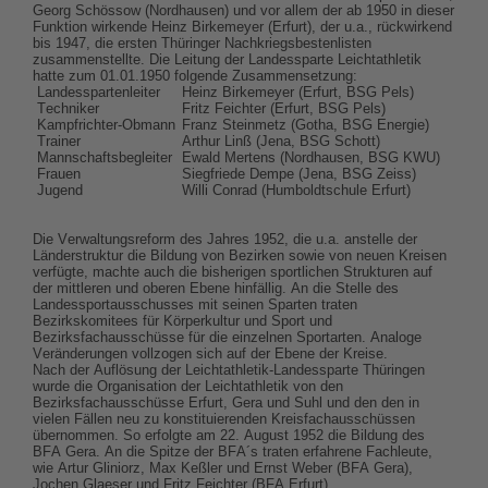
Georg Schössow (Nordhausen) und vor allem der ab 1950 in dieser
Funktion wirkende Heinz Birkemeyer (Erfurt), der u.a., rückwirkend
bis 1947, die ersten Thüringer Nachkriegsbestenlisten
zusammenstellte. Die Leitung der Landessparte Leichtathletik
hatte zum 01.01.1950 folgende Zusammensetzung:
Landesspartenleiter
Heinz Birkemeyer (Erfurt, BSG Pels)
Techniker
Fritz Feichter (Erfurt, BSG Pels)
Kampfrichter-Obmann
Franz Steinmetz (Gotha, BSG Energie)
Trainer
Arthur Linß (Jena, BSG Schott)
Mannschaftsbegleiter
Ewald Mertens (Nordhausen, BSG KWU)
Frauen
Siegfriede Dempe (Jena, BSG Zeiss)
Jugend
Willi Conrad (Humboldtschule Erfurt)
Die Verwaltungsreform des Jahres 1952, die u.a. anstelle der
Länderstruktur die Bildung von Bezirken sowie von neuen Kreisen
verfügte, machte auch die bisherigen sportlichen Strukturen auf
der mittleren und oberen Ebene hinfällig. An die Stelle des
Landessportausschusses mit seinen Sparten traten
Bezirkskomitees für Körperkultur und Sport und
Bezirksfachausschüsse für die einzelnen Sportarten. Analoge
Veränderungen vollzogen sich auf der Ebene der Kreise.
Nach der Auflösung der Leichtathletik-Landessparte Thüringen
wurde die Organisation der Leichtathletik von den
Bezirksfachausschüsse Erfurt, Gera und Suhl und den den in
vielen Fällen neu zu konstituierenden Kreisfachausschüssen
übernommen. So erfolgte am 22. August 1952 die Bildung des
BFA Gera. An die Spitze der BFA´s traten erfahrene Fachleute,
wie Artur Gliniorz, Max Keßler und Ernst Weber (BFA Gera),
Jochen Glaeser und Fritz Feichter (BFA Erfurt).