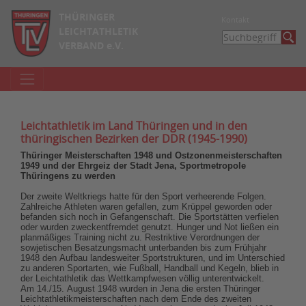
THÜRINGER
Kontakt
LEICHTATHLETIK
VERBAND e.V.
Leichtathletik im Land Thüringen und in den
thüringischen Bezirken der DDR (1945-1990)
Thüringer Meisterschaften 1948 und Ostzonenmeisterschaften
1949 und der Ehrgeiz der Stadt Jena, Sportmetropole
Thüringens zu werden
Der zweite Weltkriegs hatte für den Sport verheerende Folgen.
Zahlreiche Athleten waren gefallen, zum Krüppel geworden oder
befanden sich noch in Gefangenschaft. Die Sportstätten verfielen
oder wurden zweckentfremdet genutzt. Hunger und Not ließen ein
planmäßiges Training nicht zu. Restriktive Verordnungen der
sowjetischen Besatzungsmacht unterbanden bis zum Frühjahr
1948 den Aufbau landesweiter Sportstrukturen, und im Unterschied
zu anderen Sportarten, wie Fußball, Handball und Kegeln, blieb in
der Leichtathletik das Wettkampfwesen völlig unterentwickelt.
Am 14./15. August 1948 wurden in Jena die ersten Thüringer
Leichtathletikmeisterschaften nach dem Ende des zweiten