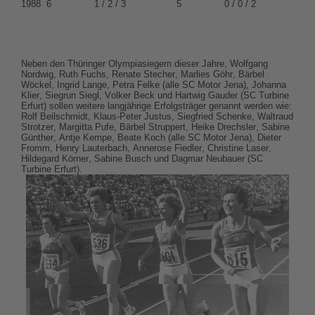
1988
6
1 / 2 / 3
5
0 / 0 / 2
Neben den Thüringer Olympiasiegern dieser Jahre, Wolfgang
Nordwig, Ruth Fuchs, Renate Stecher, Marlies Göhr, Bärbel
Wöckel, Ingrid Lange, Petra Felke (alle SC Motor Jena), Johanna
Klier, Siegrun Siegl, Volker Beck und Hartwig Gauder (SC Turbine
Erfurt) sollen weitere langjährige Erfolgsträger genannt werden wie:
Rolf Beilschmidt, Klaus-Peter Justus, Siegfried Schenke, Waltraud
Strotzer, Margitta Pufe, Bärbel Struppert, Heike Drechsler, Sabine
Günther, Antje Kempe, Beate Koch (alle SC Motor Jena), Dieter
Fromm, Henry Lauterbach, Annerose Fiedler, Christine Laser,
Hildegard Körner, Sabine Busch und Dagmar Neubauer (SC
Turbine Erfurt).