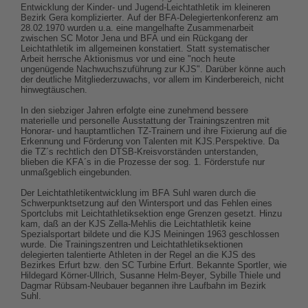
Entwicklung der Kinder- und Jugend-Leichtathletik im kleineren
Bezirk Gera komplizierter. Auf der BFA-Delegiertenkonferenz am
28.02.1970 wurden u.a. eine mangelhafte Zusammenarbeit
zwischen SC Motor Jena und BFA und ein Rückgang der
Leichtathletik im allgemeinen konstatiert. Statt systematischer
Arbeit herrsche Aktionismus vor und eine "noch heute
ungenügende Nachwuchszuführung zur KJS". Darüber könne auch
der deutliche Mitgliederzuwachs, vor allem im Kinderbereich, nicht
hinwegtäuschen.
In den siebziger Jahren erfolgte eine zunehmend bessere
materielle und personelle Ausstattung der Trainingszentren mit
Honorar- und hauptamtlichen TZ-Trainern und ihre Fixierung auf die
Erkennung und Förderung von Talenten mit KJS.Perspektive. Da
die TZ´s rechtlich den DTSB-Kreisvorständen unterstanden,
blieben die KFA´s in die Prozesse der sog. 1. Förderstufe nur
unmaßgeblich eingebunden.
Der Leichtathletikentwicklung im BFA Suhl waren durch die
Schwerpunktsetzung auf den Wintersport und das Fehlen eines
Sportclubs mit Leichtathletiksektion enge Grenzen gesetzt. Hinzu
kam, daß an der KJS Zella-Mehlis die Leichtathletik keine
Spezialsportart bildete und die KJS Meiningen 1963 geschlossen
wurde. Die Trainingszentren und Leichtathletiksektionen
delegierten talentierte Athleten in der Regel an die KJS des
Bezirkes Erfurt bzw. den SC Turbine Erfurt. Bekannte Sportler, wie
Hildegard Körner-Ullrich, Susanne Helm-Beyer, Sybille Thiele und
Dagmar Rübsam-Neubauer begannen ihre Laufbahn im Bezirk
Suhl.