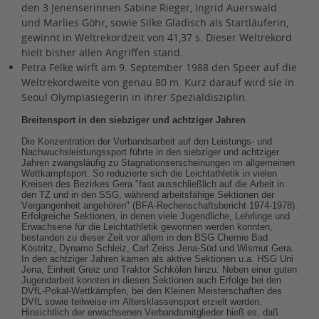
den 3 Jenenserinnen Sabine Rieger, Ingrid Auerswald
und Marlies Göhr, sowie Silke Gladisch als Startläuferin,
gewinnt in Weltrekordzeit von 41,37 s. Dieser Weltrekord
hielt bisher allen Angriffen stand.
Petra Felke wirft am 9. September 1988 den Speer auf die
Weltrekordweite von genau 80 m. Kurz darauf wird sie in
Seoul Olympiasiegerin in ihrer Spezialdisziplin.
Breitensport in den siebziger und achtziger Jahren
Die Konzentration der Verbandsarbeit auf den Leistungs- und
Nachwuchsleistungssport führte in den siebziger und achtziger
Jahren zwangsläufig zu Stagnationserscheinungen im allgemeinen
Wettkampfsport. So reduzierte sich die Leichtathletik in vielen
Kreisen des Bezirkes Gera "fast ausschließlich auf die Arbeit in
den TZ und in den SSG, während arbeitsfähige Sektionen der
Vergangenheit angehören" (BFA-Rechenschaftsbericht 1974-1978).
Erfolgreiche Sektionen, in denen viele Jugendliche, Lehrlinge und
Erwachsene für die Leichtathletik gewonnen werden konnten,
bestanden zu dieser Zeit vor allem in den BSG Chemie Bad
Köstritz, Dynamo Schleiz, Carl Zeiss Jena-Süd und Wismut Gera.
In den achtziger Jahren kamen als aktive Sektionen u.a. HSG Uni
Jena, Einheit Greiz und Traktor Schkölen hinzu. Neben einer guten
Jugendarbeit konnten in diesen Sektionen auch Erfolge bei den
DVfL-Pokal-Wettkämpfen, bei den Kleinen Meisterschaften des
DVfL sowie teilweise im Altersklassensport erzielt werden.
Hinsichtlich der erwachsenen Verbandsmitglieder hieß es, daß