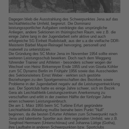
Dagegen blieb die Ausstrahlung des Schwerpunktes Jena auf das
leichtathletische Umfeld, begrenzt. Die Dominanz
leistungssportlicher Aufgaben verdrängte das ursprüngliche
Anliegen, andere Sektionen im thüringischen Raum, wie z.B. die
einige Jahre lang in der Jugendarbeit sehr aktive und auch
erfolgreiche SG Einheit Rudolstadt, aus der u.a die vielfache DDR-
Meisterin Bärbel Mayer-Reinagel hervorging, personell und
materiell zu unterstützen.
Die Gründung des SC Motor Jena im November 1954 sollte einen
weiteren Leistungsschub bewirken. Doch nach dem Weggang
führender Trainier und Athleten - besonders schwer wogen der
Wechsel von Heinz Birkemeyer Ende 1955 und von Gisela Köhler
zum SC Dynamo Berlin im Frühjahr 1956 sowie das Ausscheiden
des Sektionsleiters Ernst Weber - wirkten sich gestörte
Beziehungen zu den Sportgemeinschaften des Bezirkes sowie
Probleme in der Jugendarbeit negativ auf die Leistungsentwicklung
aus. Der Sportclub hatte es einige Jahre schwer, sich im Bezirk
Gera als Leichtathletik-Leistungszentrum Anerkennung zu
verschaffen und erlitt in der zweiten Hälfte der fünfziger Jahre
einen schweren Leistungseinbruch.
Die am 1. März 1955 beim SC Turbine Erfurt gegründete
Leichtathletik-Abteilung mußte beinahe beim Punkt "Null"
beginnen, da die besten Erfurter Athleten zum Schwerpunkt nach
Jena und talentierte Sportler aus dem regionalen Umfeld, wie z.B.
Siegfried Herrmann (Unterschönau) und Johanna Lüttge (Gotha),
ihre Laufbahn in anderen Schwerpunkten bzw. Sportclubs