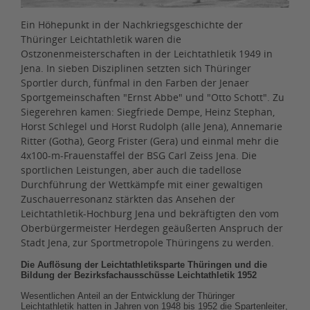
Ein Höhepunkt in der Nachkriegsgeschichte der
Thüringer Leichtathletik waren die
Ostzonenmeisterschaften in der Leichtathletik 1949 in
Jena. In sieben Disziplinen setzten sich Thüringer
Sportler durch, fünfmal in den Farben der Jenaer
Sportgemeinschaften "Ernst Abbe" und "Otto Schott". Zu
Siegerehren kamen: Siegfriede Dempe, Heinz Stephan,
Horst Schlegel und Horst Rudolph (alle Jena), Annemarie
Ritter (Gotha), Georg Frister (Gera) und einmal mehr die
4x100-m-Frauenstaffel der BSG Carl Zeiss Jena. Die
sportlichen Leistungen, aber auch die tadellose
Durchführung der Wettkämpfe mit einer gewaltigen
Zuschauerresonanz stärkten das Ansehen der
Leichtathletik-Hochburg Jena und bekräftigten den vom
Oberbürgermeister Herdegen geäußerten Anspruch der
Stadt Jena, zur Sportmetropole Thüringens zu werden.
Die Auflösung der Leichtathletiksparte Thüringen und die
Bildung der Bezirksfachausschüsse Leichtathletik 1952
Wesentlichen Anteil an der Entwicklung der Thüringer
Leichtathletik hatten in Jahren von 1948 bis 1952 die Spartenleiter,