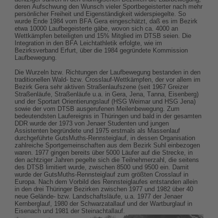
deren Aufschwung den Wunsch vieler Sportbegeisterter nach mehr
persönlicher Freiheit und Eigenständigkeit widerspiegelte. So
wurde Ende 1984 vom BFA Gera eingeschätzt, daß es im Bezirk
etwa 10000 Laufbegeisterte gäbe, wovon sich ca. 4000 an
Wettkämpfen beteiligten und 15% Mitglied im DTSB seien. Die
Integration in den BFA Leichtathletik erfolgte, wie im
Bezirksverband Erfurt, über die 1984 gegründete Kommission
Laufbewegung.
Die Wurzeln bzw. Richtungen der Laufbewegung bestanden in den
traditionellen Wald- bzw. Crosslauf-Wettkämpfen, der vor allem im
Bezirk Gera sehr aktiven Straßenlaufszene (seit 1967 Greizer
Straßenläufe, Straßenläufe u.a. in Gera, Jena, Tanna, Eisenberg)
und der Sportart Orientierungslauf (HSG Weimar und HSG Jena)
sowie der vom DTSB ausgerufenen Meilenbewegung. Zum
bedeutendsten Laufereignis in Thüringen und bald in der gesamten
DDR wurde der 1973 von Jenaer Studenten und jungen
Assistenten begründete und 1975 erstmals als Massenlauf
durchgeführte GutsMuths-Rennsteiglauf, in dessen Organisation
zahlreiche Sportgemeinschaften aus dem Bezirk Suhl einbezogen
waren. 1977 gingen bereits über 5000 Läufer auf die Strecke, in
den achtziger Jahren pegelte sich die Teilnehmerzahl, die seitens
des DTSB limitiert wurde, zwischen 8500 und 9500 ein. Damit
wurde der GutsMuths-Rennsteiglauf zum größten Crosslauf in
Europa. Nach dem Vorbild des Rennsteiglaufes entstanden allein
in den drei Thüringer Bezirken zwischen 1977 und 1982 über 40
neue Gelände- bzw. Landschaftsläufe, u.a. 1977 der Jenaer
Kernberglauf, 1980 der Schwarzatallauf und der Wartburglauf in
Eisenach und 1981 der Steinachtallauf.