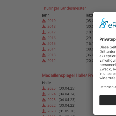
Thüringer Landesmeister
Jahr
letzte Aktualisie
2019
(05.01.2020)
2018
(30.01.2019)
2017
(18.11.2017)
2016
(29.12.2016)
2015
(16.11.2015)
2014
(08.02.2015)
2013
(06.01.2014)
2012
(20.03.2012)
Medaillenspiegel Halle/ Freiluft
Halle
2025
(30.04.25)
2024
(04.04.24)
2023
(04.04.23)
2022
(30.04.22)
2020
(01.05.20)