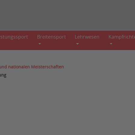
istungssport
Breitensport
Lehrwesen
Kampfricht
 und nationalen Meisterschaften
rung