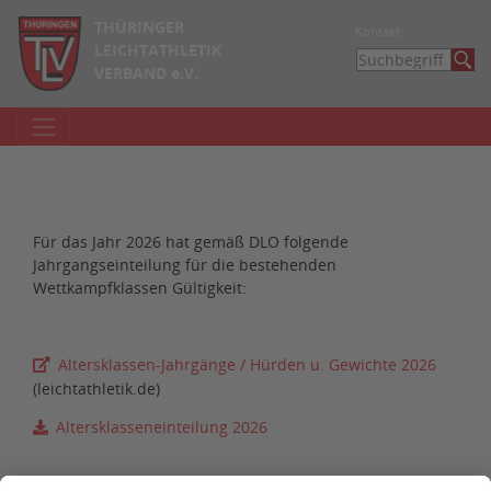
THÜRINGER
Kontakt
LEICHTATHLETIK
VERBAND e.V.
Für das Jahr 2026 hat gemäß DLO folgende
Jahrgangseinteilung für die bestehenden
Wettkampfklassen Gültigkeit:
Altersklassen-Jahrgänge / Hürden u. Gewichte 2026
(leichtathletik.de)
Altersklasseneinteilung 2026