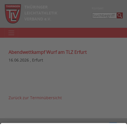
THÜRINGER
Kontakt
LEICHTATHLETIK
VERBAND e.V.
Abendwettkampf Wurf am TLZ Erfurt
16.06.2026 , Erfurt
Zurück zur Terminübersicht
Kontakt
Impressum
Datenschutzerklärung