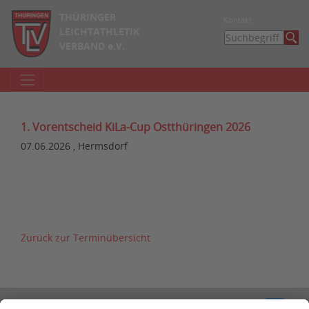
THÜRINGER
Kontakt
LEICHTATHLETIK
VERBAND e.V.
1. Vorentscheid KiLa-Cup Ostthüringen 2026
07.06.2026 , Hermsdorf
Zurück zur Terminübersicht
Kontakt
Impressum
Datenschutzerklärung