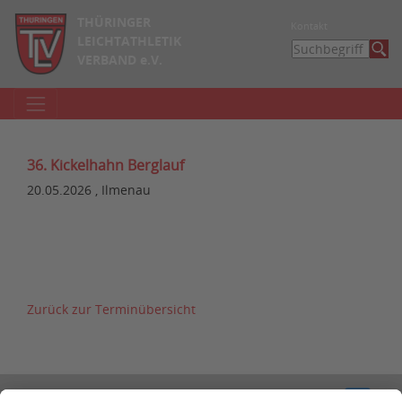
THÜRINGER
Kontakt
LEICHTATHLETIK
VERBAND e.V.
36. Kickelhahn Berglauf
20.05.2026 , Ilmenau
Zurück zur Terminübersicht
Kontakt
Impressum
Datenschutzerklärung