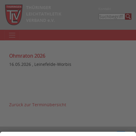
THÜRINGER
Kontakt
LEICHTATHLETIK
VERBAND e.V.
Ohmraton 2026
16.05.2026 , Leinefelde-Worbis
Zurück zur Terminübersicht
Kontakt
Impressum
Datenschutzerklärung