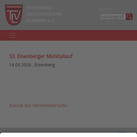
THÜRINGER
Kontakt
LEICHTATHLETIK
VERBAND e.V.
53. Eisenberger Mühltallauf
14.03.2026 , Eisenberg
Zurück zur Terminübersicht
Kontakt
Impressum
Datenschutzerklärung