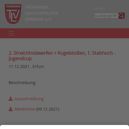
THÜRINGER
Kontakt
LEICHTATHLETIK
VERBAND e.V.
2. Streichholzwerfen + Kugelstoßen, 1. Stabhoch -
Jugendcup
11.12.2021 , Erfurt
Beschreibung:
Ausschreibung
Meldeliste
(09.12.2021)