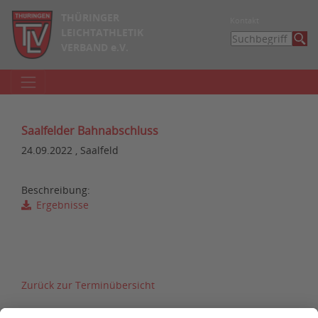
THÜRINGER
Kontakt
LEICHTATHLETIK
VERBAND e.V.
Saalfelder Bahnabschluss
24.09.2022 , Saalfeld
Beschreibung:
Ergebnisse
Zurück zur Terminübersicht