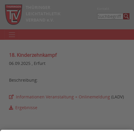
THÜRINGER
Kontakt
LEICHTATHLETIK
VERBAND e.V.
18. Kinderzehnkampf
06.09.2025 , Erfurt
Beschreibung:
Informationen Veranstaltung + Onlinemeldung
(LADV)
Ergebnisse