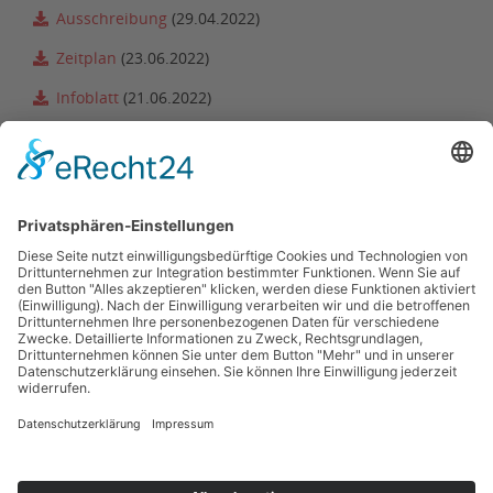
Ausschreibung
(29.04.2022)
Zeitplan
(23.06.2022)
Infoblatt
(21.06.2022)
Meldeliste
(23.06.2022)
Ergebnisse
(leichtathletik.de
Ergebnisse
(pdf)
Zurück zur Terminübersicht
Kontakt
Impressum
Datenschutzerklärung
Haftungsausschluss
Nutzungsbedingungen