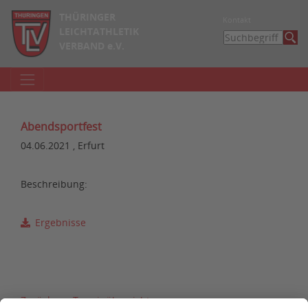
THÜRINGER
Kontakt
LEICHTATHLETIK
VERBAND e.V.
Abendsportfest
04.06.2021 , Erfurt
Beschreibung:
Ergebnisse
Zurück zur Terminübersicht