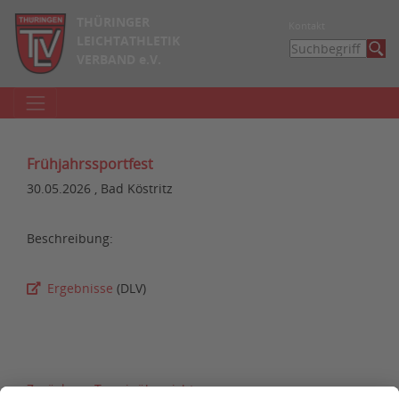
THÜRINGER
Kontakt
LEICHTATHLETIK
VERBAND e.V.
Frühjahrssportfest
30.05.2026 , Bad Köstritz
Beschreibung:
Ergebnisse
(DLV)
Zurück zur Terminübersicht