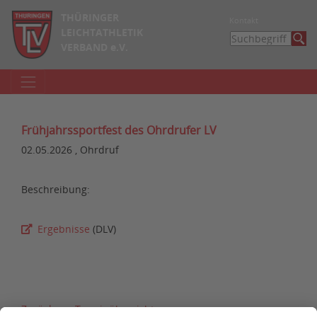
THÜRINGER
Kontakt
LEICHTATHLETIK
VERBAND e.V.
Frühjahrssportfest des Ohrdrufer LV
02.05.2026 , Ohrdruf
Beschreibung:
Ergebnisse
(DLV)
Zurück zur Terminübersicht