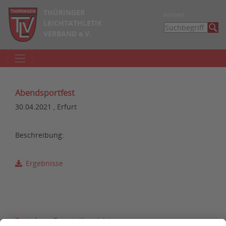
THÜRINGER
Kontakt
LEICHTATHLETIK
VERBAND e.V.
Abendsportfest
30.04.2021 , Erfurt
Beschreibung:
Ergebnisse
Zurück zur Terminübersicht