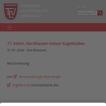
THÜRINGER
Kontakt
LEICHTATHLETIK
VERBAND e.V.
17. Intern. Nordhausen Indoor Kugelstoßen
31.01.2026 , Nordhausen
Beschreibung:
zur
Veranstaltungs-Homepage
Ergebnisse
(leichtathletik.de)