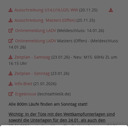
Ausschreibung U14,U16,U20, WW
(20.11.25)
Ausschreibung Masters (Offen)
(25.11.25)
Onlinemeldung LADV
(Meldeschluss: 14.01.26)
Onlinemeldung LADV
Masters (Offen) - (Meldeschluss:
14.01.26)
Zeitplan - Samstag
(23.01.26) - Neu: M15: 60Hü ZL um
16:15 Uhr
Zeitplan - Sonntag
(23.01.26)
Info-Blatt
(21.01.2026)
Ergebnisse
(leichtathletik.de)
Alle 800m Läufe finden am Sonntag statt!
Wichtig: In der Tüte mit den Wettkampfunterlagen sind
sowohl die Unterlagen für den 24.01. als auch den
25.01.2026 enthalten. Wenn Sie die Unterlagen am 24.01.