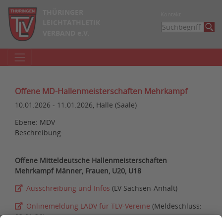
THÜRINGER
Kontakt
LEICHTATHLETIK
VERBAND e.V.
Offene MD-Hallenmeisterschaften Mehrkampf
10.01.2026 - 11.01.2026, Halle (Saale)
Ebene: MDV
Beschreibung:
Offene Mitteldeutsche Hallenmeisterschaften
Mehrkampf Männer, Frauen, U20, U18
Ausschreibung und Infos
(LV Sachsen-Anhalt)
Onlinemeldung LADV für TLV-Vereine
(Meldeschluss:
02.01.26)