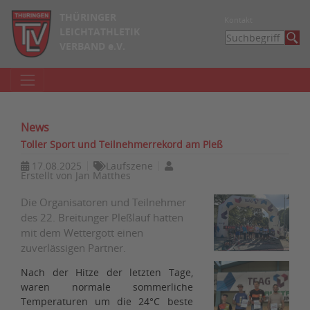
THÜRINGER
Kontakt
LEICHTATHLETIK
VERBAND e.V.
News
Toller Sport und Teilnehmerrekord am Pleß
17.08.2025
Laufszene
Erstellt von
Jan Matthes
Die Organisatoren und Teilnehmer
des 22. Breitunger Pleßlauf hatten
mit dem Wettergott einen
zuverlässigen Partner.
Nach der Hitze der letzten Tage,
waren normale sommerliche
Temperaturen um die 24°C beste