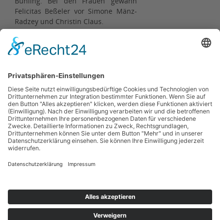
Bühling. Bei den Frauen gewann
Felicitas Beßeler vor Simone Mänz-
Radzey und Christin Claus.
Kinderläufe über 3 und 1 Kilometer
rundeten das Programm beim 22.
Breitunger Pleßlauf ab. Der 23.
Breitunger Pleßlauf wird am
23.08.2026 stattfinden.
Zurück
Kontakt
Impressum
Datenschutzerklärung
Haftungsausschluss
Nutzungsbedingungen