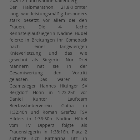
2:45:12h und Nadine Kallenberg.
Der Halbmarathon, 21,8Kilomter
lang, war leistungsmäßig besonders
stark besetzt, vor allem bei den
Frauen. Die 4- fache
Rennsteiglaufsiegerin Nadine Hübel
feierte in Breitungen ihr Comeback
nach einer langwierigen
Knieverletzung und das wie
gewohnt als Siegerin. Nur Drei
Männern hat sie in der
Gesamtwertung den Vortritt
gelassen. Das waren als
Geamtsieger Hannes Hittinger SV
Bergdorf Höhn in 1:23:25h vor
Daniel Kunter Laufteam
Bierfassheberverein Gotha in
1:32:40h und Roman Greifzu TSV
Hilders in 1:36:50h. Nadine Hübel
vom TV Dipperz folgte als
Frauensiegerin in 1:38:16h. Platz 2
sicherte sich Katharina Litz in