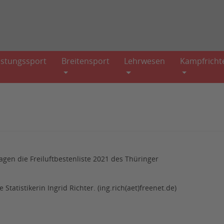
istungssport
Breitensport
Lehrwesen
Kampfricht
agen die Freiluftbestenliste 2021 des Thüringer
tatistikerin Ingrid Richter. (ing.rich(aet)freenet.de)