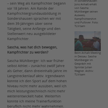
in Sondershausen:
– sein Weg als Kampfrichter begann
Jons Anhalt erhält
vor 18 Jahren. Am Rande der
von Sascha
Mühlberger seinen
Kampfrichtergrundausbildung in
Ausweis,
Sondershausen sprachen wir mit
Kampfrichtershirt
und Pullover. Foto:
dem 39-Jährigen über seine
TLV/sam
Tätigkeit, seine Anfänge und den
Stellenwert neu ausgebildeter
Kampfrichter.
Sascha, was hat dich bewogen,
Kampfrichter zu werden?
Beim Anhalt-Meeting
in Dessau: Sascha
Mühlberger im
Sascha Mühlberger: Ich war früher
Gespräch mit
selbst Athlet – zunächst zwölf Jahre
Sprinter Julian
als Geher, dann dreieinhalb Jahre im
Wagner. Archiv:
TLV/sam
Langstreckenlauf aktiv. Irgendwann
konnte ich den Sport auf dem hohen
Niveau nicht mehr ausüben, weil ich
mich leistungstechnisch nicht mehr
weiterentwickelt habe. Weiterhin
konnte ich meine Trainerfunktion
beruflich nicht mehr wahrnehmen.