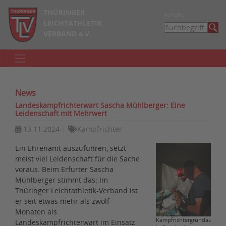
THÜRINGER
Kontakt
LEICHTATHLETIK
VERBAND e.V.
News
Landeskampfrichterwart Sascha Mühlberger: Eine
Leidenschaft mit Mehrwert
13.11.2024
Kampfrichter
Ein Ehrenamt auszuführen, setzt
meist viel Leidenschaft für die Sache
voraus. Beim Erfurter Sascha
Mühlberger stimmt das: Im
Thüringer Leichtathletik-Verband ist
er seit etwas mehr als zwölf
Monaten als
Kampfrichtergrundausbild
Landeskampfrichterwart im Einsatz