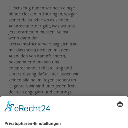
Gleichzeitig haben wir noch einige
blinde Flecken in Thüringen, wo gar
keiner da ist oder wo es keinen
Ansprechpartner gibt, was wir uns
jetzt erarbeiten müssen. Selbst
wenn dann der
Kreiskampfrichterwart sagt, ich trau
mir das (noch) nicht zu mit dem
Ausbilden von Kampfrichtern,
bekommt er dann von uns
entsprechende Hilfestellung und
Unterstützung dafür. Hier lassen wir
keinen alleine im Regen stehen! Im
Gegenteil, wir sind über jeden froh,
der sich engagiert und einbringt.
Somit finden wir für alles eine
Lösung. Getreu dem Platzbau- sowie
Kampfrichtermotto: Es gibt keine
Probleme, sondern nur
Herausforderungen. -sam-