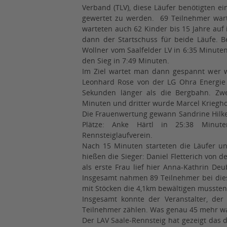
Verband (TLV), diese Läufer benötigten e
gewertet zu werden. 69 Teilnehmer wart
warteten auch 62 Kinder bis 15 Jahre auf 
dann der Startschuss für beide Läufe. B
Wollner vom Saalfelder LV in 6:35 Minute
den Sieg in 7:49 Minuten.
Im Ziel wartet man dann gespannt wer w
Leonhard Rose von der LG Ohra Energie 
Sekunden länger als die Bergbahn. Zw
Minuten und dritter wurde Marcel Krieghof
Die Frauenwertung gewann Sandrine Hilke 
Plätze: Anke Härtl in 25:38 Minu
Rennsteiglaufverein.
Nach 15 Minuten starteten die Läufer u
hießen die Sieger: Daniel Fletterich von 
als erste Frau lief hier Anna-Kathrin Deu
Insgesamt nahmen 89 Teilnehmer bei dies
mit Stöcken die 4,1km bewältigen musste
Insgesamt konnte der Veranstalter, der
Teilnehmer zählen. Was genau 45 mehr wa
Der LAV Saale-Rennsteig hat gezeigt das 