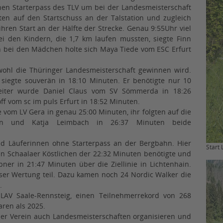
inen Starterpass des TLV um bei der Landesmeisterschaft
en auf den Startschuss an der Talstation und zugleich
ihren Start an der Hälfte der Strecke. Genau 9:55Uhr viel
ei den Kindern, die 1,7 km laufen mussten, siegte Finn
n bei den Mädchen holte sich Maya Tiede vom ESC Erfurt
ohl die Thüringer Landesmeisterschaft gewinnen wird.
siegte souverän in 18:10 Minuten. Er benötigte nur 10
eiter wurde Daniel Claus vom SV Sömmerda in 18:26
f vom sc im puls Erfurt in 18:52 Minuten.
vom LV Gera in genau 25:00 Minuten, ihr folgten auf die
ten und Katja Leimbach in 26:37 Minuten beide
nd Läuferinnen ohne Starterpass an der Bergbahn. Hier
Start
den Schaalaer Köstlichen der 22:32 Minuten benötigte und
bner in 21:47 Minuten über die Ziellinie in Lichtenhain.
er Wertung teil. Dazu kamen noch 24 Nordic Walker die
n.
 LAV Saale-Rennsteig, einen Teilnehmerrekord von 268
ren als 2025.
der Verein auch Landesmeisterschaften organisieren und