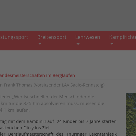
istungssport
Breitensport
Lehrwesen
Kampfricht
Landesmeisterschaften im Berglaufen
on
Frank Thomas (Vorsitzender LAV Saale-Rennsteig)
ieder „Wer ist schneller, der Mensch oder die
km für die 325 hm absolvieren muss, müssen die
 4,1 km laufen.
tag mit dem Bambini-Lauf. 24 Kinder bis 7 Jahre starten
kottchen Flitzy ins Ziel.
r Berglaufmeisterschaft des Thüringer Leichtathletik