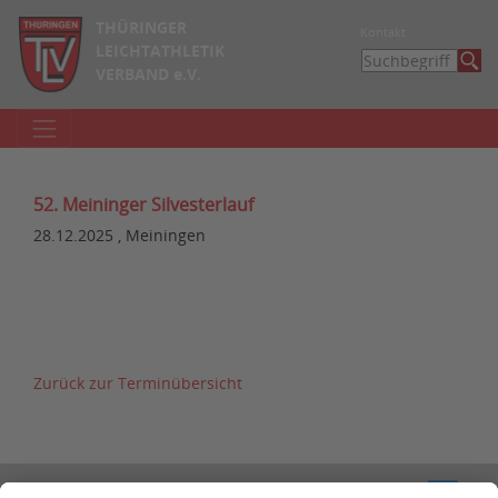
THÜRINGER
Kontakt
LEICHTATHLETIK
VERBAND e.V.
52. Meininger Silvesterlauf
28.12.2025 , Meiningen
Zurück zur Terminübersicht
Kontakt
Impressum
Datenschutzerklärung