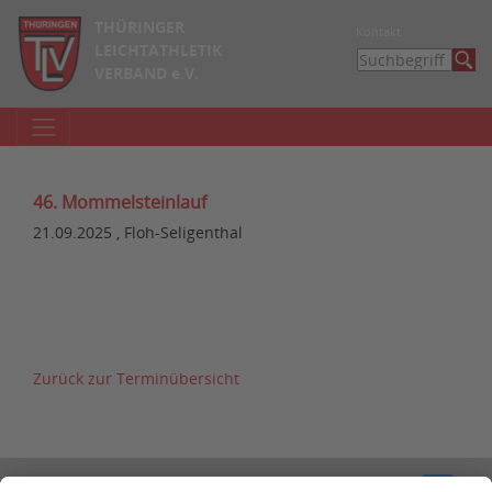
THÜRINGER
Kontakt
LEICHTATHLETIK
VERBAND e.V.
46. Mommelsteinlauf
21.09.2025 , Floh-Seligenthal
Zurück zur Terminübersicht
Kontakt
Impressum
Datenschutzerklärung