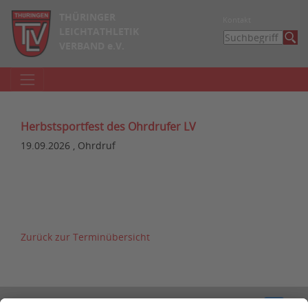
THÜRINGER
Kontakt
LEICHTATHLETIK
VERBAND e.V.
Herbstsportfest des Ohrdrufer LV
19.09.2026 , Ohrdruf
Zurück zur Terminübersicht
Kontakt
Impressum
Datenschutzerklärung