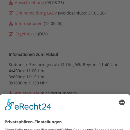
Ausschreibung
(03.03.26)
Onlinemeldung LADV
(Meldeschluss: 31.05.26)
Informationen
(12.05.26)
Ergebnisse
(DLV)
Infomationen zum Ablauf:
Stabhoch: Einspringen ab 11 Uhr, WK-Beginn: 11:40 Uhr
4x400m: 11:00 Uhr
3x800m: 11:15 Uhr
3x1000m: 11:30 Uhr
Athletenliste
mit Startnummern
Teilnehmer am Stabhochsprung: ohne Startnummer
Teilnehmer Langstaffeln: mit Startnummern