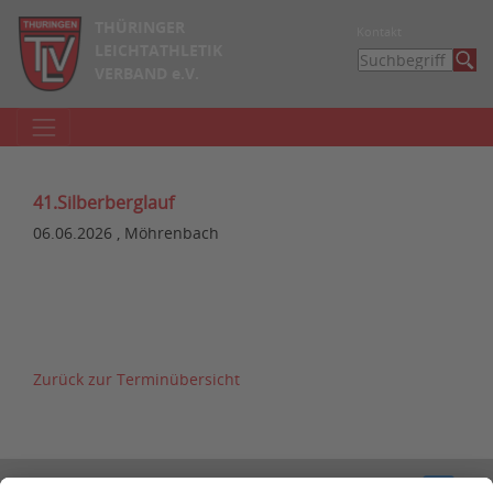
THÜRINGER
Kontakt
LEICHTATHLETIK
VERBAND e.V.
41.Silberberglauf
06.06.2026 , Möhrenbach
Zurück zur Terminübersicht
Kontakt
Impressum
Datenschutzerklärung