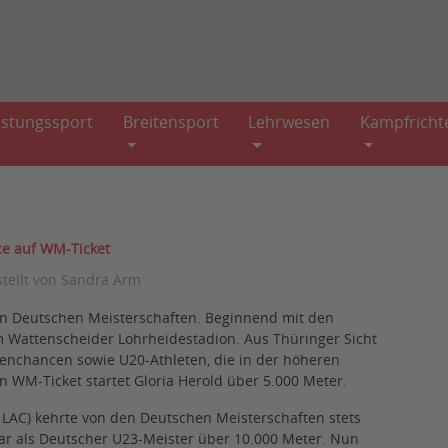
istungssport
Breitensport
Lehrwesen
Kampfricht
ce auf WM-Ticket
stellt von
Sandra Arm
gen Deutschen Meisterschaften. Beginnend mit den
 im Wattenscheider Lohrheidestadion. Aus Thüringer Sicht
lenchancen sowie U20-Athleten, die in der höheren
in WM-Ticket startet Gloria Herold über 5.000 Meter.
r LAC) kehrte von den Deutschen Meisterschaften stets
gar als Deutscher U23-Meister über 10.000 Meter. Nun