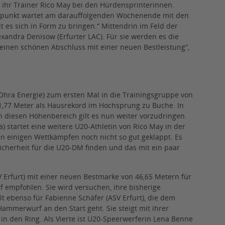
 ihr Trainer Rico May bei den Hürdensprinterinnen.
hepunkt wartet am darauffolgenden Wochenende mit den
 es sich in Form zu bringen.“ Mittendrin im Feld der
exandra Denisow (Erfurter LAC). Für sie werden es die
f einen schönen Abschluss mit einer neuen Bestleistung“,
Ohra Energie) zum ersten Mal in die Trainingsgruppe von
 1,77 Meter als Hausrekord im Hochsprung zu Buche. In
In diesen Höhenbereich gilt es nun weiter vorzudringen.
a) startet eine weitere U20-Athletin von Rico May in der
 in einigen Wettkämpfen noch nicht so gut geklappt. Es
Sicherheit für die U20-DM finden und das mit ein paar
V Erfurt) mit einer neuen Bestmarke von 46,65 Metern für
 empfohlen. Sie wird versuchen, ihre bisherige
lt ebenso für Fabienne Schäfer (ASV Erfurt), die dem
ammerwurf an den Start geht. Sie steigt mit ihrer
in den Ring. Als Vierte ist U20-Speerwerferin Lena Benne