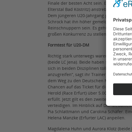
Finale der besten Acht sein. Eine Steigeru
Elterstal Bad Köstritz) anstreben, für ihn
Dem jüngeren U20-Jahrgang gehört Zeno-Ra
Schrock hat ihn höher gemeldet. „Er ist akt
Reinschnuppern sein. Es geht darum, Erf
großen Konkurrenz zu stellen.“
Formtest für U20-DM
Richtig stark unterwegs waren in dieser S
(beide LC Jena). Beide haben sich jeweils 
sich in beiden Disziplinen toll gesteigert.
anzugreifen“, sagt ihr Trainer Rico May. Be
dem Weg zu den Deutschen Mehrkampfmeist
Chancen auf das Ticket für die U20-Weltmei
Herold (Race Erfurt) über 5.000 Meter. Di
erfüllt. Jetzt gilt es den zweiten Platz hin
verteidigen. Im Hinblick auf DM-Medaillen
Pia Schlattmann und Carolina Schäfer. Ein
Helena Manzke (Erfurter LAC) anpeilen.
Magdalena Huhn und Aurora Klotz (beide L