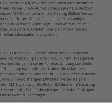
onkurrenz ist gut, es wird für ihn nicht ganz so einfach.
ckt sein Trainer Enrico Aßmus voraus. Eine neue Bestzeit
eburek (ASV Erfurt) beim Anhalt-Meeting 2026 in Dessau
t er als Dritter. „Diesen Platz gilt es zu verteidigen.
iten auf Gold und Silber“, sagt Enrico Aßmus, der mit
urter LAC) weitere Athleten über die Hindernisse ins
ihre Saisonbestzeiten anzugreifen.
 Suhl 1990) schon 2,06 Meter übersprungen. In diesen
ine Top-Platzierung zu erreichen. „Für ihn ist es gerade
heorieprüfungen in seiner Polizeiausbildung stattfinden.
frei genug hat“, hofft sein Trainer Rico May, der mit
chspringer an den Start schickt. „Für ihn lief es in dieser
, dass wir die bisherigen 2,00 Meter weiter steigern
f den DM-Zug sprang Nils Ferber (LC Jena) im Weitsprung
,21 Metern auf. „Er befindet sich gerade in den Endzügen
 diese Weite zu bestätigen.“
osh Anhalt (LC Jena) die ersten Würfe über 70 Meter.
d der Meldeliste. Das oberste Ziel dürfte der Einzug ins