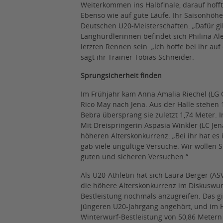
Weiterkommen ins Halbfinale, darauf hofft
Ebenso wie auf gute Läufe. Ihr Saisonhö
Deutschen U20-Meisterschaften. „Dafür gilt
Langhürdlerinnen befindet sich Philina Al
letzten Rennen sein. „Ich hoffe bei ihr au
sagt ihr Trainer Tobias Schneider.
Sprungsicherheit finden
Im Frühjahr kam Anna Amalia Riechel (LG 
Rico May nach Jena. Aus der Halle stehen
Bebra übersprang sie zuletzt 1,74 Meter. 
Mit Dreispringerin Aspasia Winkler (LC Jen
höheren Alterskonkurrenz. „Bei ihr hat es
gab viele ungültige Versuche. Wir wollen 
guten und sicheren Versuchen.“
Als U20-Athletin hat sich Laura Berger (AS
die höhere Alterskonkurrenz im Diskuswurf
Bestleistung nochmals anzugreifen. Das gi
jüngeren U20-Jahrgang angehört, und im H
Winterwurf-Bestleistung von 50,86 Metern 