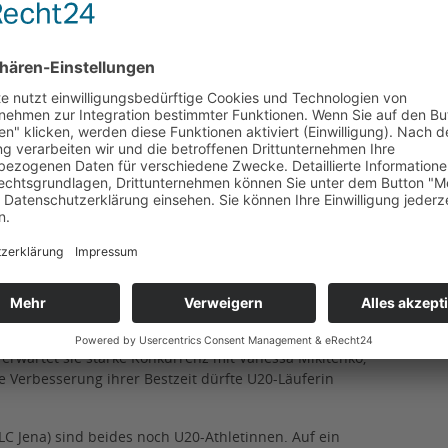
ng seiner Jahresbestweite dürfte Pascal Künne (LAV
 stehen bisher 61,95 Meter in der Leistungsdatenbank.
fael Musso (Eisenacher LV) an. Sein Trainer Tobias
uell gut drauf und vernünftig in Form. Es soll für ihn ein
ahrungen bei den Älteren zu sammeln und sich der
aison die Zwillingsschwestern Emily und Clara Seidel
über 200 und 100 Meter Hürden qualifiziert. „Emily hat
 Da wollen wir versuchen, die persönliche Bestleistung
i Clara Seidel sind die Starts ein guter Leistungstest auf
erschaften in Hannover (28. bis 30. August). Gute
sterschaften in Eugene (USA; 5. bis 9. August) hat Gloria
e Norm hat die U20-Europameisterin im Berglauf bereits
ter Julia Ehrle (LG farbtex Nordschwarzwald) zu
 erwartet sie starke Konkurrenz mit Vanessa Mikitenko,
e Verbesserung ihrer Bestzeit dürfte U20-Läuferin
C Jena) sind beides noch U20-Athletinnen. Auf ein