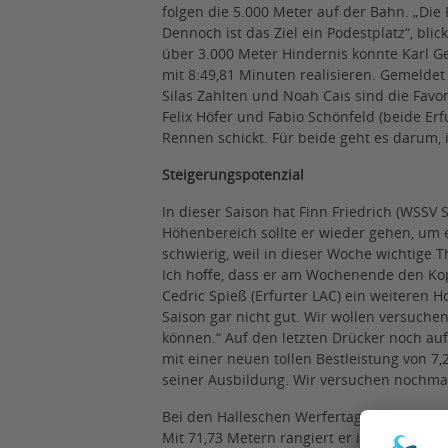
folgen die 5.000 Meter auf der Bahn. „Die K
Dennoch ist das Ziel ein Podestplatz“, bli
über 3.000 Meter Hindernis konnte Karl G
mit 8:49,81 Minuten realisieren. Gemeldet is
Silas Zahlten und Noah Cais sind die Favor
Felix Höfer und Fabio Schönfeld (beide Erf
Rennen schickt. Für beide geht es darum, 
Steigerungspotenzial
In dieser Saison hat Finn Friedrich (WSSV
Höhenbereich sollte er wieder gehen, um e
schwierig, weil in dieser Woche wichtige T
Ich hoffe, dass er am Wochenende den Kopf 
Cedric Spieß (Erfurter LAC) ein weiteren Ho
Saison gar nicht gut. Wir wollen versuchen
können.“ Auf den letzten Drücker noch au
mit einer neuen tollen Bestleistung von 7
seiner Ausbildung. Wir versuchen nochmal
Bei den Halleschen Werfertagen gelangen J
Mit 71,73 Metern rangiert er im oberen Fel