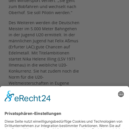
den Wintersport verliert. „Sie geht
zum Bobfahren und wechselt nach
Oberhof. Sie soll Pilotin werden.“
Des Weiteren werden die Deutschen
Meister im 5.000 Meter Bahngehen
in der Jugend U20 ermittelt. In der
männlichen Jugend hat Felix Aßmus
(Erfurter LAC) gute Chancen auf
Edelmetall. Mit Titelambitionen
startet Nika Helene Illing (LSV 1971
Ilmenau) in die weibliche U20-
Konkurrenz. Sie hat zudem noch die
Norm für die U20-
Weltmeisterschaften in Eugene
(USA; 4. bis 9. August) im Visier (
wir berichteten
).
Mehr Informationen zur DM
U18/U23
hier