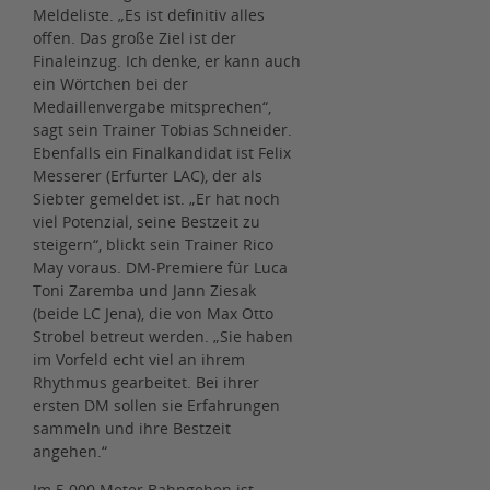
Meldeliste. „Es ist definitiv alles
offen. Das große Ziel ist der
Finaleinzug. Ich denke, er kann auch
ein Wörtchen bei der
Medaillenvergabe mitsprechen“,
sagt sein Trainer Tobias Schneider.
Ebenfalls ein Finalkandidat ist Felix
Messerer (Erfurter LAC), der als
Siebter gemeldet ist. „Er hat noch
viel Potenzial, seine Bestzeit zu
steigern“, blickt sein Trainer Rico
May voraus. DM-Premiere für Luca
Toni Zaremba und Jann Ziesak
(beide LC Jena), die von Max Otto
Strobel betreut werden. „Sie haben
im Vorfeld echt viel an ihrem
Rhythmus gearbeitet. Bei ihrer
ersten DM sollen sie Erfahrungen
sammeln und ihre Bestzeit
angehen.“
Im 5.000 Meter Bahngehen ist