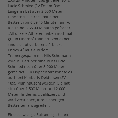
2:09,29 Minuten. Das gilt ebenso für
Lucie Schmied (SV Empor Bad
Langensalza) über 2.000 Meter
Hindernis. Sie reist mit einer
Bestzeit von 6:59,40 Minuten an. Für
Rieti sind 6:55,00 Minuten gefordert.
„All unsere Athleten haben nochmal
gut in Oberhof trainiert. Von daher
sind sie gut vorbereitet“, blickt
Enrico Aßmus aus dem
Trainergespann mit Nils Schumann
voraus. Darüber hinaus ist Lucie
Schmied noch über 3.000 Meter
gemeldet. Ein Doppelstart könnte es
auch bei Kimberly Deidersen (SV
1899 Mühlhausen) werden. Sie hat
sich über 1.500 Meter und 2.000
Meter Hindernis qualifiziert und
wird versuchen, ihre bisherigen
Bestzeiten anzugreifen.
Eine schwierige Saison liegt hinter