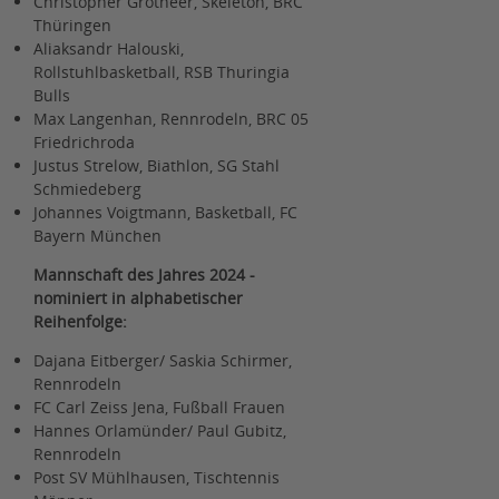
Christopher Grotheer, Skeleton, BRC
Thüringen
Aliaksandr Halouski,
Rollstuhlbasketball, RSB Thuringia
Bulls
Max Langenhan, Rennrodeln, BRC 05
Friedrichroda
Justus Strelow, Biathlon, SG Stahl
Schmiedeberg
Johannes Voigtmann, Basketball, FC
Bayern München
Mannschaft des Jahres 2024 -
nominiert in alphabetischer
Reihenfolge:
Dajana Eitberger/ Saskia Schirmer,
Rennrodeln
FC Carl Zeiss Jena, Fußball Frauen
Hannes Orlamünder/ Paul Gubitz,
Rennrodeln
Post SV Mühlhausen, Tischtennis