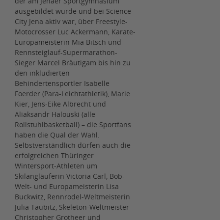
der am Jenaer Sportgymnasium
ausgebildet wurde und bei Science
City Jena aktiv war, über Freestyle-
Motocrosser Luc Ackermann, Karate-
Europameisterin Mia Bitsch und
Rennsteiglauf-Supermarathon-
Sieger Marcel Bräutigam bis hin zu
den inkludierten
Behindertensportler Isabelle
Foerder (Para-Leichtathletik), Marie
Kier, Jens-Eike Albrecht und
Aliaksandr Halouski (alle
Rollstuhlbasketball) – die Sportfans
haben die Qual der Wahl.
Selbstverständlich dürfen auch die
erfolgreichen Thüringer
Wintersport-Athleten um
Skilangläuferin Victoria Carl, Bob-
Welt- und Europameisterin Lisa
Buckwitz, Rennrodel-Weltmeisterin
Julia Taubitz, Skeleton-Weltmeister
Christopher Grotheer und