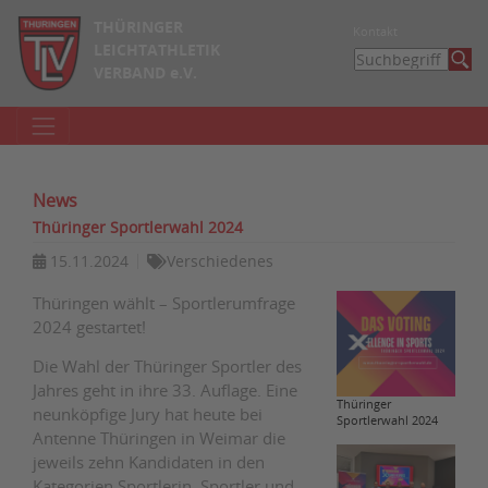
THÜRINGER
Kontakt
LEICHTATHLETIK
VERBAND e.V.
News
Thüringer Sportlerwahl 2024
15.11.2024
Verschiedenes
Thüringen wählt – Sportlerumfrage
2024 gestartet!
Die Wahl der Thüringer Sportler des
Jahres geht in ihre 33. Auflage. Eine
Thüringer
neunköpfige Jury hat heute bei
Sportlerwahl 2024
Antenne Thüringen in Weimar die
jeweils zehn Kandidaten in den
Kategorien Sportlerin, Sportler und