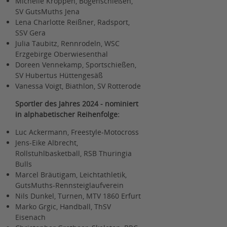
Michelle Kroppen, Bogenschießen,
SV GutsMuths Jena
Lena Charlotte Reißner, Radsport,
SSV Gera
Julia Taubitz, Rennrodeln, WSC
Erzgebirge Oberwiesenthal
Doreen Vennekamp, Sportschießen,
SV Hubertus Hüttengesäß
Vanessa Voigt, Biathlon, SV Rotterode
Sportler des Jahres 2024 - nominiert
in alphabetischer Reihenfolge:
Luc Ackermann, Freestyle-Motocross
Jens-Eike Albrecht,
Rollstuhlbasketball, RSB Thuringia
Bulls
Marcel Bräutigam, Leichtathletik,
GutsMuths-Rennsteiglaufverein
Nils Dunkel, Turnen, MTV 1860 Erfurt
Marko Grgic, Handball, ThSV
Eisenach