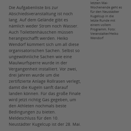
letzten Mai-
Die Aufgabenliste bis zur
Wochenende geht es
für den Neustädter
Abschiedsveranstaltung ist noch
Kugelcup in die
lang. Auf dem Gelände gibt es
letzte Runde mit
einem vollem
nämlich weder Strom noch Wasser.
Programm. Foto:
Auch Toilettenhäuschen müssen
Veranstalter/Heiko
herangeschafft werden. Heiko
Wendorf
Wendorf kümmert sich um all diese
organisatorischen Sachen. Selbst so
ungewöhnliche Sachen wie eine
Maulwurfsperre wurde in der
Vergangenheit installiert. Vor zwei,
drei Jahren wurde um die
zertifizierte Anlage Rollrasen verlegt,
damit die Kugeln sanft darauf
landen können. Für das große Finale
wird jetzt richtig Gas gegeben, um
den Athleten nochmals beste
Bedingungen zu bieten.
Meldeschluss für den 10.
Neustädter Kugelcup ist der 28. Mai.