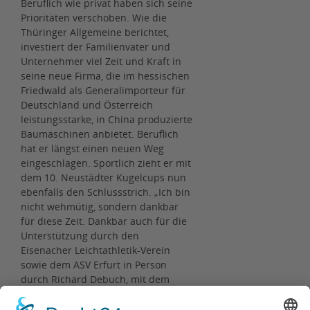
Beruflich wie privat haben sich seine
Prioritäten verschoben. Wie die
Thüringer Allgemeine berichtet,
investiert der Familienvater und
Unternehmer viel Zeit und Kraft in
seine neue Firma, die im hessischen
Friedwald als Generalimporteur für
Deutschland und Österreich
leistungsstarke, in China produzierte
Baumaschinen anbietet. Beruflich
hat er längst einen neuen Weg
eingeschlagen. Sportlich zieht er mit
dem 10. Neustädter Kugelcups nun
ebenfalls den Schlussstrich. „Ich bin
nicht wehmütig, sondern dankbar
für diese Zeit. Dankbar auch für die
Unterstützung durch den
Eisenacher Leichtathletik-Verein
sowie dem ASV Erfurt in Person
durch Richard Debuch, mit dem
mich eine tiefe Freundschaft
verbindet“, sagt Heiko Wendorf