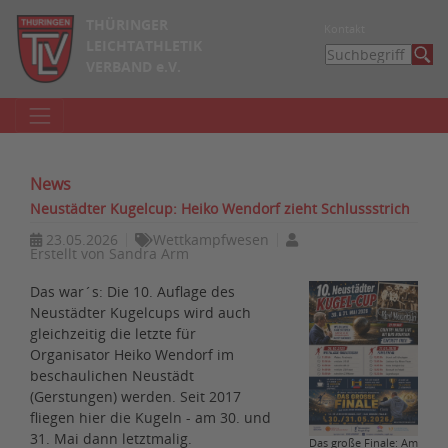
THÜRINGER
Kontakt
LEICHTATHLETIK
VERBAND e.V.
News
Neustädter Kugelcup: Heiko Wendorf zieht Schlussstrich
23.05.2026
Wettkampfwesen
Erstellt von
Sandra Arm
Das war´s: Die 10. Auflage des
Neustädter Kugelcups wird auch
gleichzeitig die letzte für
Organisator Heiko Wendorf im
beschaulichen Neustädt
(Gerstungen) werden. Seit 2017
fliegen hier die Kugeln - am 30. und
31. Mai dann letztmalig.
Das große Finale: Am