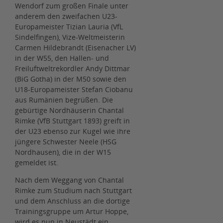
Wendorf zum großen Finale unter
anderem den zweifachen U23-
Europameister Tizian Lauria (VfL
Sindelfingen), Vize-Weltmeisterin
Carmen Hildebrandt (Eisenacher LV)
in der W55, den Hallen- und
Freiluftweltrekordler Andy Dittmar
(BiG Gotha) in der M50 sowie den
U18-Europameister Stefan Ciobanu
aus Rumänien begrüßen. Die
gebürtige Nordhäuserin Chantal
Rimke (VfB Stuttgart 1893) greift in
der U23 ebenso zur Kugel wie ihre
jüngere Schwester Neele (HSG
Nordhausen), die in der W15
gemeldet ist.
Nach dem Weggang von Chantal
Rimke zum Studium nach Stuttgart
und dem Anschluss an die dortige
Trainingsgruppe um Artur Hoppe,
wird es nun in Neustädt ein