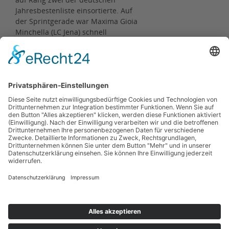
Jahresbestenliste einsortierte. Auf
der Sprintgerade war Maxima Gioia
Minchella (LC Jena) schnell
unterwegs. Sie gewann die W15-
Konkurrenz in neuer Bestzeit von
12,74 Sekunden.
Ergebnisse
Zurück
Kontakt
Impressum
Datenschutzerklärung
Haftungsausschluss
Nutzungsbedingungen