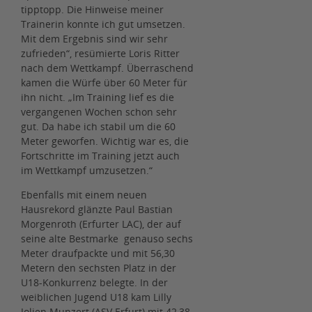
tipptopp. Die Hinweise meiner
Trainerin konnte ich gut umsetzen.
Mit dem Ergebnis sind wir sehr
zufrieden“, resümierte Loris Ritter
nach dem Wettkampf. Überraschend
kamen die Würfe über 60 Meter für
ihn nicht. „Im Training lief es die
vergangenen Wochen schon sehr
gut. Da habe ich stabil um die 60
Meter geworfen. Wichtig war es, die
Fortschritte im Training jetzt auch
im Wettkampf umzusetzen.“
Ebenfalls mit einem neuen
Hausrekord glänzte Paul Bastian
Morgenroth (Erfurter LAC), der auf
seine alte Bestmarke genauso sechs
Meter draufpackte und mit 56,30
Metern den sechsten Platz in der
U18-Konkurrenz belegte. In der
weiblichen Jugend U18 kam Lilly
Jolien Munzert (ASV Erfurt) mit 42,38