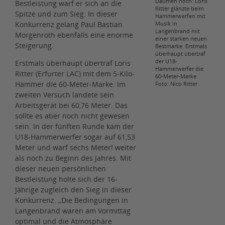
Daumen hoch: Loris
Bestleistung warf er sich an die
Ritter glänzte beim
Spitze und zum Sieg. In dieser
Hammerwerfen mit
Konkurrenz gelang Paul Bastian
Musik in
Langenbrand mit
Morgenroth ebenfalls eine enorme
einer starken neuen
Steigerung.
Bestmarke. Erstmals
überhaupt übertraf
der U18-
Erstmals überhaupt übertraf Loris
Hammerwerfer die
Ritter (Erfurter LAC) mit dem 5-Kilo-
60-Meter-Marke.
Hammer die 60-Meter-Marke. Im
Foto: Nico Ritter
zweiten Versuch landete sein
Arbeitsgerät bei 60,76 Meter. Das
sollte es aber noch nicht gewesen
sein. In der fünften Runde kam der
U18-Hammerwerfer sogar auf 61,53
Meter und warf sechs Meter! weiter
als noch zu Beginn des Jahres. Mit
dieser neuen persönlichen
Bestleistung holte sich der 16-
Jährige zugleich den Sieg in dieser
Konkurrenz. „Die Bedingungen in
Langenbrand waren am Vormittag
optimal und die Atmosphäre