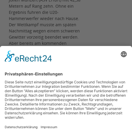
Metern auf Rang zehn. Ohne ein
Ergebnis fuhren die U20-
Hammerwerfer wieder nach Hause.
Der Wettkampf musste am späten
Nachmittag wegen einem schweren
Gewitter vorzeitig beendet werden.
Aber bereits am kommenden
Wochenende stehen die Halleschen
Werfertage an. Dort gibt es die
nächste Chance sich zu beweisen.
Ergebnisse
Zurück
Kontakt
Impressum
Datenschutzerklärung