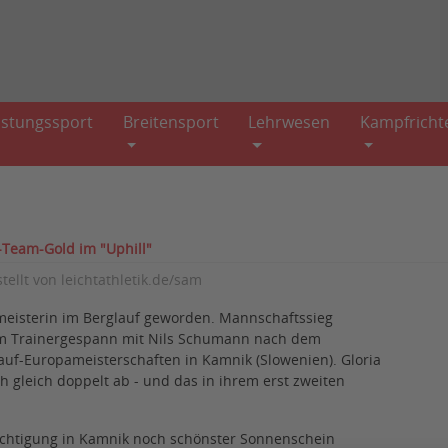
istungssport
Breitensport
Lehrwesen
Kampfricht
-Team-Gold im "Uphill"
stellt von
leichtathletik.de/sam
ameisterin im Berglauf geworden. Mannschaftssieg
em Trainergespann mit Nils Schumann nach dem
auf-Europameisterschaften in Kamnik (Slowenien). Gloria
 gleich doppelt ab - und das in ihrem erst zweiten
ichtigung in Kamnik noch schönster Sonnenschein