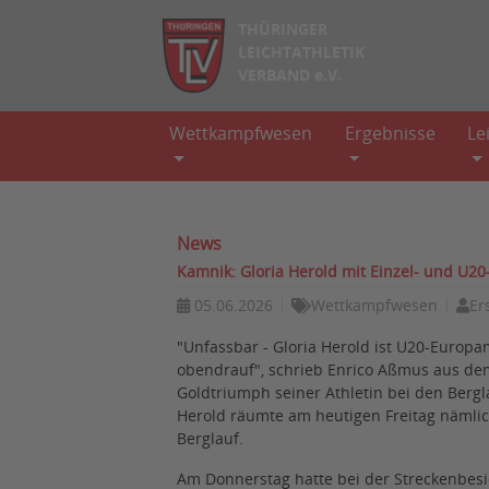
THÜRINGER
LEICHTATHLETIK
VERBAND e.V.
Wettkampfwesen
Ergebnisse
Le
News
Kamnik: Gloria Herold mit Einzel- und U20
05.06.2026
Wettkampfwesen
Er
"Unfassbar - Gloria Herold ist U20-Europ
obendrauf", schrieb Enrico Aßmus aus d
Goldtriumph seiner Athletin bei den Bergl
Herold räumte am heutigen Freitag nämlich
Berglauf.
Am Donnerstag hatte bei der Streckenbes