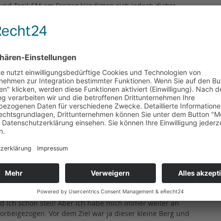
 und Trail-EM am Freitag kündigten sich jedoch dichte
gungen für die Läuferinnen und Läufer im dichten Nebel
phill“ tat dies jedoch keinen Abbruch.
ten die U20-Läuferinnen, die eine Distanz von vier
n zurücklegten. Mit Titelverteidigerin Julia Ehrle (LG
d (Race Erfurt) lagen gleich zwei DLV-Athletinnen
eiten Berglauf hielt sich Gloria Herold zunächst noch an
e Teamkollegin sogar überholen konnte.
7-Jährige dann ein enges Duell mit Anna Kynklova. Die
n zu sein und jubelte bereits mit in die Höhe gereckten
d sich gleichauf mit der Tschechin über die Linie schob.
U20-Europameisterin gefeiert, später entschied der
tbewerb zwei Goldmedaillen vergeben werden. Für beide
pt.
ch komme da nicht hoch", erzählte Gloria Herold
 ich schon steil! Aber ich habe mich immer weiter an
orbeigezogen. Vor dem Ziel war ja dieser kleine Berg und