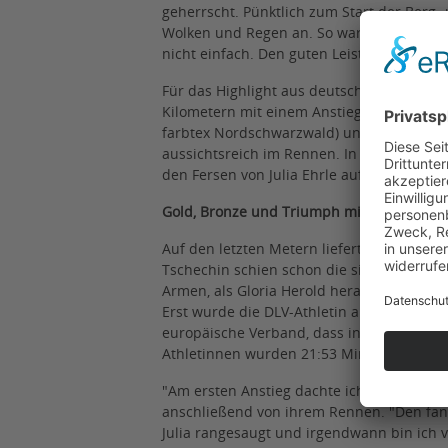
geherrscht. Pünktlich zum Start der Berg-
Wolken und Regen an. So waren die Bedin
nicht einfach. Den guten Leistungen im „U
Für das Highlight aus deutscher Sicht sorg
Kilometern mit einem Anstieg von 425 Meter
farbtex Nordschwarzwald) und Gloria Herol
aussichtsreich im Rennen. In ihrem erst zw
den Fersen von Julia Ehrle auf, bis sie di
Gold, Bronze und Triumph mit dem Team
Auf den letzten Metern lieferte sich die 1
Tschechin schien schon die sichere Siegeri
Armen, als Gloria Herold heranspurtete un
Erst wurde die DLV-Athletin als alleinige 
europäische Verband, dass in diesem Wet
Athletinnen wurden 21:53 Minuten gestop
"Am ersten Anstieg dachte ich: Oh Gott, i
anschließend von ihrem Rennen. "Den fand
Julia rangesaugt und irgendwann bin ich v