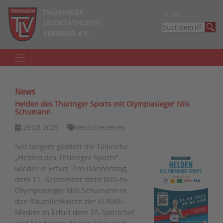
THÜRINGER
Kontakt
LEICHTATHLETIK
VERBAND e.V.
News
Helden des Thüringer Sports mit Olympiasieger Nils
Schumann
29.08.2025
Verschiedenes
Seit langem gastiert die Talkreihe
„Helden des Thüringer Sports“
wieder in Erfurt. Am Donnerstag,
dem 11. September steht 800-m-
Olympiasieger Nils Schumann in
den Räumlichkeiten der FUNKE-
Medien in Erfurt dem TA-Sportchef