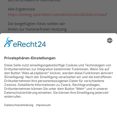
Alle Ergebnisse:
https://timing.sportident.com/de/results/2024/kirschlauf
Die beigefügten Fotos stellen wir
Ihnen zur honorarfreien Nutzung
unter Angabe des Bildautors zur
Verfügung. Auf Wunsch übersenden
wir Ihnen gern weiteres
Bildmaterial.
Jens Panse
Zurück
Kontakt
Impressum
Datenschutzerklärung
Haftungsausschluss
Nutzungsbedingungen