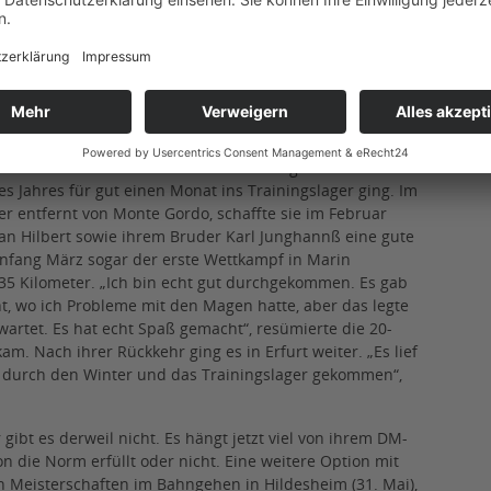
land zu haben, um mal was anderes zu sehen und neue
 mich auf die Universiade, weil auch andere Sportarten
 im zweiten Semester Marketing an einer Fern-Universität
 weil ich alles online und von unterwegs aus machen kann.
ement und viel Selbstdisziplin. Bisher funktioniert es
f die Freiluftsaison. Die ersten Grundlagen wurden
s Jahres für gut einen Monat ins Trainingslager ging. Im
er entfernt von Monte Gordo, schaffte sie im Februar
n Hilbert sowie ihrem Bruder Karl Junghannß eine gute
nfang März sogar der erste Wettkampf in Marin
 35 Kilometer. „Ich bin echt gut durchgekommen. Es gab
, wo ich Probleme mit den Magen hatte, aber das legte
wartet. Es hat echt Spaß gemacht“, resümierte die 20-
kam. Nach ihrer Rückkehr ging es in Erfurt weiter. „Es lief
gut durch den Winter und das Trainingslager gekommen“,
ibt es derweil nicht. Es hängt jetzt viel von ihrem DM-
on die Norm erfüllt oder nicht. Eine weitere Option mit
n Meisterschaften im Bahngehen in Hildesheim (31. Mai),