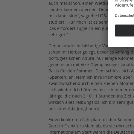
auch mal schön, einen Wettkampf im Aus
Länder kennenzulernen. Dennoch freue ich
mit dabei sind“, sagt die U23-Geherin, die
studiert. „Für mich ist es sehr praktisch,
Das erfordert zugleich ein gutes Zeitmanag
sehr gut.“
Genauso wie ihr bisherige Vorbereitung au
schon im Herbst gelegt, bevor es Anfang de
portugiesischen Altura, nur einige Kilomet
gemeinsam mit Vize-Olympiasieger Jonatha
Basis für den Sommer. Dem schloss sich A
(Spanien) an. Nämlich ihre Premiere über
zwar zwischendurch einen kleinen Moment
sich wieder. Ich hätte es mir schlimmer er
Jährige, die nach 3:10:11 Stunden ins Ziel 
wirklich alles reibungslos. Ich bin sehr 
berichtet Ada Junghannß.
Einen konkreten Fahrplan für den Sommer g
Start in Frankfurt/Main ab, ob sie dort sch
internationalem Start wären die Deutsche