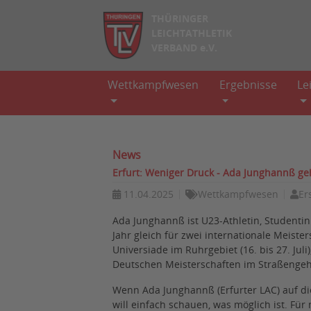
THÜRINGER
LEICHTATHLETIK
VERBAND e.V.
Wettkampfwesen
Ergebnisse
Le
News
Erfurt: Weniger Druck - Ada Junghannß g
11.04.2025
Wettkampfwesen
Er
Ada Junghannß ist U23-Athletin, Studenti
Jahr gleich für zwei internationale Meister
Universiade im Ruhrgebiet (16. bis 27. Ju
Deutschen Meisterschaften im Straßengeh
Wenn Ada Junghannß (Erfurter LAC) auf dies
will einfach schauen, was möglich ist. Für 