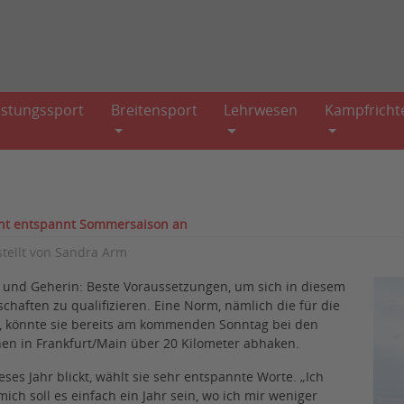
istungssport
Breitensport
Lehrwesen
Kampfricht
eht entspannt Sommersaison an
stellt von
Sandra Arm
n und Geherin: Beste Voraussetzungen, um sich in diesem
schaften zu qualifizieren. Eine Norm, nämlich die für die
li), könnte sie bereits am kommenden Sonntag bei den
en in Frankfurt/Main über 20 Kilometer abhaken.
es Jahr blickt, wählt sie sehr entspannte Worte. „Ich
mich soll es einfach ein Jahr sein, wo ich mir weniger