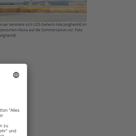
bruar bereitete sich U23-Geherin Ada Junghannß im
giesischen Altura auf die Sommersaison vor. Foto:
Junghannß