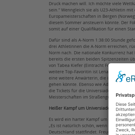
Druck machen will. Ich möchte viele Wett
sein.“ Wenngleich sie als U23-Athletin mi
Europameisterschaften in Bergen (Norwegen;
diesem Sommer ansteuern könnte. Der Foku
somit auf einer Qualifikation für einen Sta
Dafür sind als A-Norm 1:38:00 Stunde gefor
drei Athletinnen die A-Norm erreichen, rü
Norm nach. Die nationale Konkurrenz hat be
bereits die ersten beiden Spitzenzeiten ü
von Tabea Kiefer (Eintracht Frankfurt; 1:37:
weitere Top-Favoritin ist Lena Sonntag (S
eine weitere Anwärterin, die im Vorjahr m
gehen könnte. Ebenso wie Ada Junghannß, 
die Tickets für die Universiade beginnt
Meisterschaften im Straßengehen in Frank
Heißer Kampf um Universiade-Tickets
Es wird ein harter Kampf um die drei Tick
„Es ist natürlich schön, wenn wir jetzt mi
Deutschland stattfindet. Freunde und Fam