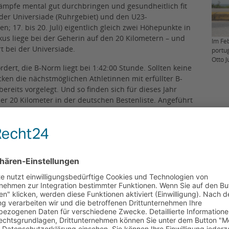
kämpfe mental gut durchbringen und gesundheitlich fit
t der Universiade (Ruhrgebiet) und den U23-
 17. bis 20. Juli) eigentlich gleich zwei Höhepunkte in
s liege bei der Geherin auf den 20 Kilometern – und
Im Fe
rt bei der Universiade.
portu
Otto 
dert, die B-Norm liegt bei 1:42:00 Stunde. Sollten keine
cken die nächstmöglichen Athletinnen mit erfüllter B-
reits vorgelegt. Und so finden sich für dieses Jahr
ber 20 Kilometer in der deutschen Bestenliste. Angeführt
35 h) sowie Kylie Garreis (LG Vofgtland; 1:41:42 h). Eine
C Potsdam). Mit Anna-Maria Gabriel (OSC Potsdam) gibt es
it 1:43:20 Stunden ebenfalls in dem Bereich der B-Norm
deren Bestzeit bei 1:42:18 Stunde steht. Der Kampf um
 am kommenden Sonntag bei den Deutschen
furt/Main.
ts. Noch dazu im eigenen Land, nämlich im Ruhrgebiet.
t der Universiade eine Veranstaltung haben, die in
ilie können kommen und zuschauen. Anderseits ist es