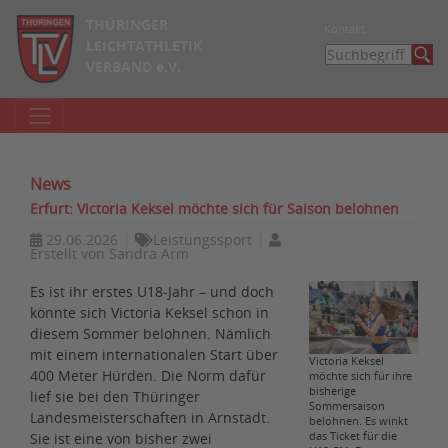
THÜRINGER
Kontakt
LEICHTATHLETIK
VERBAND e.V.
News
Erfurt: Victoria Keksel möchte sich für Saison belohnen
29.06.2026
Leistungssport
Erstellt von
Sandra Arm
Es ist ihr erstes U18-Jahr – und doch
könnte sich Victoria Keksel schon in
diesem Sommer belohnen. Nämlich
mit einem internationalen Start über
Victoria Keksel
400 Meter Hürden. Die Norm dafür
möchte sich für ihre
bisherige
lief sie bei den Thüringer
Sommersaison
Landesmeisterschaften in Arnstadt.
belohnen. Es winkt
das Ticket für die
Sie ist eine von bisher zwei