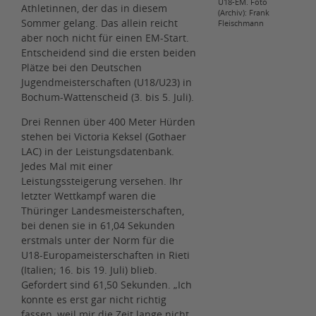
U18-EM. Foto
Athletinnen, der das in diesem
(Archiv): Frank
Sommer gelang. Das allein reicht
Fleischmann
aber noch nicht für einen EM-Start.
Entscheidend sind die ersten beiden
Plätze bei den Deutschen
Jugendmeisterschaften (U18/U23) in
Bochum-Wattenscheid (3. bis 5. Juli).
Drei Rennen über 400 Meter Hürden
stehen bei Victoria Keksel (Gothaer
LAC) in der Leistungsdatenbank.
Jedes Mal mit einer
Leistungssteigerung versehen. Ihr
letzter Wettkampf waren die
Thüringer Landesmeisterschaften,
bei denen sie in 61,04 Sekunden
erstmals unter der Norm für die
U18-Europameisterschaften in Rieti
(Italien; 16. bis 19. Juli) blieb.
Gefordert sind 61,50 Sekunden. „Ich
konnte es erst gar nicht richtig
fassen, weil mir die Zeit lange nicht