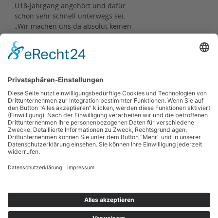
U18-Jahrgang angehört und dafür
schon sehr schnell unterwegs sei.
„Wir machen uns da absolut keinen
Druck. Wenn es eine Medaille wird,
dann ist es toll. Wenn es darüber
hinaus noch zum EM-Ticket reicht,
dann ist es eine grandiose Krönung
einer ganz, ganz starken Saison.“
Zurück
Kontakt
Impressum
Datenschutzerklärung
Haftungsausschluss
Nutzungsbedingungen