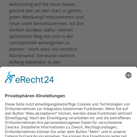
wahnsinnig auf die neue Saison,
gesund dort an den Start zu gehen,
jeden Wettkampf mitzunehmen und
neue Leute kennenzulernen. Ich bin
einfach dankbar dafür, meinen
sportlichen Weg mit und in der
Leichtathletik weitergehen zu
können.“ Noch dazu mit reichlich
Rückenwind. Sie wurde nämlich
Anfang November in den
Bundeskader NK1 über 5.000 Meter
des Deutschen Leichtathletik-
Verbandes berufen. Das neue
Kapitel hat sie wahrhaftig mit
offenen Armen empfangen.
Zurück