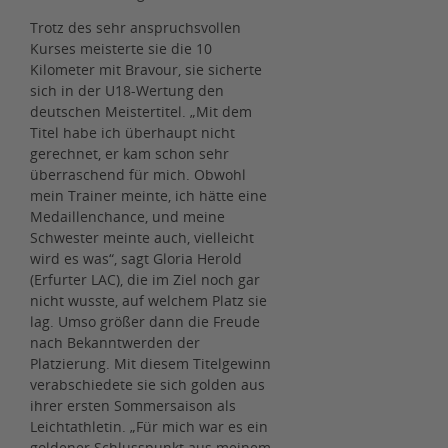
Trotz des sehr anspruchsvollen
Kurses meisterte sie die 10
Kilometer mit Bravour, sie sicherte
sich in der U18-Wertung den
deutschen Meistertitel. „Mit dem
Titel habe ich überhaupt nicht
gerechnet, er kam schon sehr
überraschend für mich. Obwohl
mein Trainer meinte, ich hätte eine
Medaillenchance, und meine
Schwester meinte auch, vielleicht
wird es was“, sagt Gloria Herold
(Erfurter LAC), die im Ziel noch gar
nicht wusste, auf welchem Platz sie
lag. Umso größer dann die Freude
nach Bekanntwerden der
Platzierung. Mit diesem Titelgewinn
verabschiedete sie sich golden aus
ihrer ersten Sommersaison als
Leichtathletin. „Für mich war es ein
goldener Schlusspunkt aus meinem