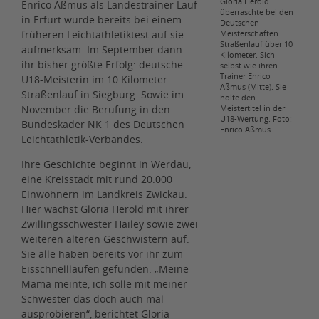
Gloria Herold
Enrico Aßmus als Landestrainer Lauf
überraschte bei den
in Erfurt wurde bereits bei einem
Deutschen
früheren Leichtathletiktest auf sie
Meisterschaften
Straßenlauf über 10
aufmerksam. Im September dann
Kilometer. Sich
ihr bisher größte Erfolg: deutsche
selbst wie ihren
Trainer Enrico
U18-Meisterin im 10 Kilometer
Aßmus (Mitte). Sie
Straßenlauf in Siegburg. Sowie im
holte den
November die Berufung in den
Meistertitel in der
U18-Wertung. Foto:
Bundeskader NK 1 des Deutschen
Enrico Aßmus
Leichtathletik-Verbandes.
Ihre Geschichte beginnt in Werdau,
eine Kreisstadt mit rund 20.000
Einwohnern im Landkreis Zwickau.
Hier wächst Gloria Herold mit ihrer
Zwillingsschwester Hailey sowie zwei
weiteren älteren Geschwistern auf.
Sie alle haben bereits vor ihr zum
Eisschnelllaufen gefunden. „Meine
Mama meinte, ich solle mit meiner
Schwester das doch auch mal
ausprobieren“, berichtet Gloria