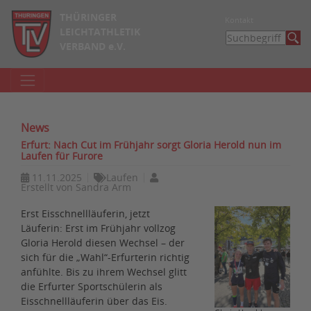
THÜRINGER
Kontakt
LEICHTATHLETIK
VERBAND e.V.
News
Erfurt: Nach Cut im Frühjahr sorgt Gloria Herold nun im
Laufen für Furore
11.11.2025
Laufen
Erstellt von
Sandra Arm
Erst Eisschnellläuferin, jetzt
Läuferin: Erst im Frühjahr vollzog
Gloria Herold diesen Wechsel – der
sich für die „Wahl“-Erfurterin richtig
anfühlte. Bis zu ihrem Wechsel glitt
die Erfurter Sportschülerin als
Eisschnellläuferin über das Eis.