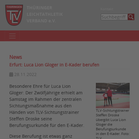
THÜRINGER
Kontakt
LEICHTATHLETIK
VERBAND e.V.
News
Erfurt: Luca Lion Gloger in E-Kader berufen
28.11.2022
Besondere Ehre für Luca Lion
Gloger: Der Zwölfjährige erhielt am
Samstag im Rahmen der zentralen
Sichtungsmaßnahme aus den
TLV-Sichtungstrainer
Händen von TLV-Sichtungstrainer
Steffen Droske
Steffen Droske seine
übergibt Luca Lion
Gloger die
Berufungsurkunde für den E-Kader.
Berufungsurkunde
in den E-Kader. Foto:
Diese Berufung ist etwas ganz
TLV