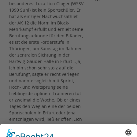
besonderes. Luca Lion Gloger (WSSV
1990 Suhl) ist kein Sportschüler. Er
hat als einziger Nachwuchsathlet
der AK 12 die Norm im Block-
Mehrkampf erfüllt und erhielt seine
Berufungsurkunde für den E-Kader,
es ist die erste Förderstufe in
Thüringen, am Samstag im Rahmen
der zentralen Sichtung in der
Hartwig-Gauder-Halle in Erfurt. „Ja,
ich bin schon sehr stolz auf die
Berufung“, sagte er recht verlegen
und nannte sogleich mit Sprint,
Hoch- und Weitsprung seine
Lieblingsdisziplinen. Trainieren tut
er zweimal die Woche. Ob er eines
Tages den Weg an eine der beiden
Sportschulen in Erfurt oder Jena
einschlagen wird, ließ er offen. „Ich
freue mich erstmal über das, was
ich erreicht habe und möchte gern