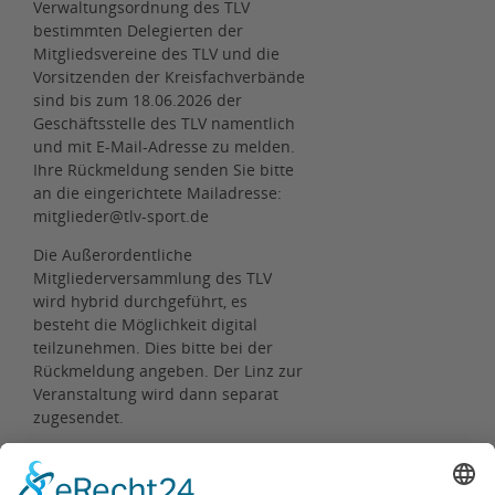
Verwaltungsordnung des TLV
bestimmten Delegierten der
Mitgliedsvereine des TLV und die
Vorsitzenden der Kreisfachverbände
sind bis zum 18.06.2026 der
Geschäftsstelle des TLV namentlich
und mit E-Mail-Adresse zu melden.
Ihre Rückmeldung senden Sie bitte
an die eingerichtete Mailadresse:
mitglieder@tlv-sport.de
Die Außerordentliche
Mitgliederversammlung des TLV
wird hybrid durchgeführt, es
besteht die Möglichkeit digital
teilzunehmen. Dies bitte bei der
Rückmeldung angeben. Der Linz zur
Veranstaltung wird dann separat
zugesendet.
Präsidium des TLV
Erfurt, 11.06.2026