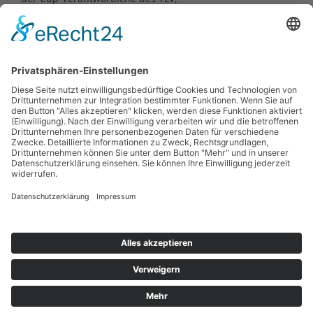
Frank Thomas, fest.
Ergebnisse:
https://www.vr-
bankmitte-herbstlauf.de/ergebnisse-
herbstlauf-2024/
Zurück
Kontakt
Impressum
Datenschutzerklärung
Haftungsausschluss
Nutzungsbedingungen