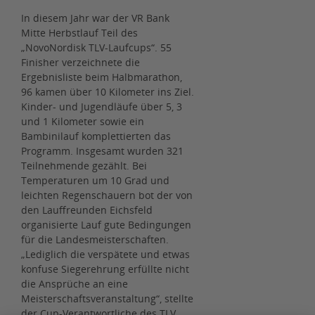
In diesem Jahr war der VR Bank
Mitte Herbstlauf Teil des
„NovoNordisk TLV-Laufcups“. 55
Finisher verzeichnete die
Ergebnisliste beim Halbmarathon,
96 kamen über 10 Kilometer ins Ziel.
Kinder- und Jugendläufe über 5, 3
und 1 Kilometer sowie ein
Bambinilauf komplettierten das
Programm. Insgesamt wurden 321
Teilnehmende gezählt. Bei
Temperaturen um 10 Grad und
leichten Regenschauern bot der von
den Lauffreunden Eichsfeld
organisierte Lauf gute Bedingungen
für die Landesmeisterschaften.
„Lediglich die verspätete und etwas
konfuse Siegerehrung erfüllte nicht
die Ansprüche an eine
Meisterschaftsveranstaltung“, stellte
der Cup-Verantwortliche des TLV,