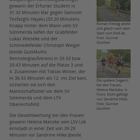
gewann der Erfurter Student in
31:32 Minuten klar gegen Samsom
Tesfazghi Hayalu (33:20 Minuten).
Roman Freitag setzte
Knapp hinter dem Mann vom SV
sich gleich nach dem
Sömmerda liefen der Grabfelder
Start vom Feld ab.
Foto: Gunnar
Lukas Wieseke und der
Günther
Schmiedefelder Christoph Weigel
(beide GutsMuths
Rennsteiglaufverein) in 33:33 bzw.
33:43 Minuten auf die Plätze 3 und
4. Zusammen mit Tobias Winter, der
in 36:55 Minuten als 12. ins Ziel kam,
Die spätere Siegerin
sicherten sie sich den
bei den Frauen,
Helena Mantzke, in
Mannschaftstitel vor dem SV
Front. Dicht gefolgt
Sömmerda und dem LTV
von Sandrine Hilke.
Obereichsfeld.
Foto: Gunnar
Günther
Die Gesamtwertung bei den Frauen
gewann Helena Manzke vom LSV Lok
Arnstadt in einer Zeit von 39:29
Minuten vor Sandrine Hilke (beide