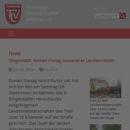
THÜRINGER
Kontakt
LEICHTATHLETIK
VERBAND e.V.
News
Dingelstädt: Roman Freitag souveräner Landesmeister
04.10.2024
Laufen
Roman Freitag vom Erfurter LAC hat
sich bei den am Samstag (28.
September) im Rahmen des 6.
Dingelstädter Herbstlaufes
Start zu den
ausgetragenen
Landesmeisterschaften
über 10 Kilometer
Landesmeisterschaften den Titel
auf der Straße. Foto:
über 10 Kilometer auf der Straße
Alexander Hupe
gesichert. Das Duell der beiden
diesjährigen Rennsteiglaufsieger