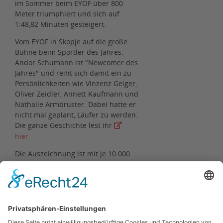
im Sommer beim EYOF über 800
Meter triumphiert und sich auf
1:48,82 Minuten gesteigert.
Vom EYOF in Skopje auf die große
Bühne beim Sportler des Jahres.
Andor Schumann ist "Newcomer des
Jahres" und reiht sich damit ein zu
Persönlichkeiten wie Vinzenz Geiger,
Oliver Zeidler, Annett Kaufmann und
Nathalie Armbruster. Dabei hatte er
nicht mal geplant, Läufer zu werden.
Die ganze Geschichte lest ihr
hier
Die Auszeichnung ist mit je 10.000
Euro für den Athleten und seinen
Heimatverein dotiert und wird von
der Glücksspirale-Zusatzlotterie
Sieger-Chance zur Verfügung
gestellt.