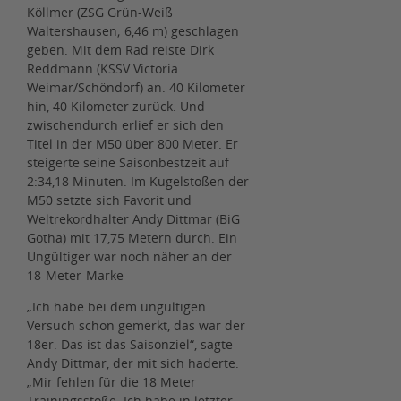
Köllmer (ZSG Grün-Weiß
Waltershausen; 6,46 m) geschlagen
geben. Mit dem Rad reiste Dirk
Reddmann (KSSV Victoria
Weimar/Schöndorf) an. 40 Kilometer
hin, 40 Kilometer zurück. Und
zwischendurch erlief er sich den
Titel in der M50 über 800 Meter. Er
steigerte seine Saisonbestzeit auf
2:34,18 Minuten. Im Kugelstoßen der
M50 setzte sich Favorit und
Weltrekordhalter Andy Dittmar (BiG
Gotha) mit 17,75 Metern durch. Ein
Ungültiger war noch näher an der
18-Meter-Marke
„Ich habe bei dem ungültigen
Versuch schon gemerkt, das war der
18er. Das ist das Saisonziel“, sagte
Andy Dittmar, der mit sich haderte.
„Mir fehlen für die 18 Meter
Trainingsstöße. Ich habe in letzter