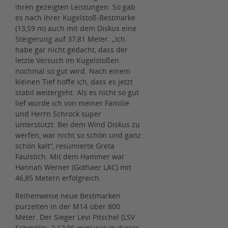
ihren gezeigten Leistungen. So gab
es nach ihrer Kugelstoß-Bestmarke
(13,59 m) auch mit dem Diskus eine
Steigerung auf 37,81 Meter. „Ich
habe gar nicht gedacht, dass der
letzte Versuch im Kugelstoßen
nochmal so gut wird. Nach einem
kleinen Tief hoffe ich, dass es jetzt
stabil weitergeht. Als es nicht so gut
lief wurde ich von meiner Familie
und Herrn Schrock super
unterstützt. Bei dem Wind Diskus zu
werfen, war nicht so schön und ganz
schön kalt“, resümierte Greta
Faulstich. Mit dem Hammer war
Hannah Werner (Gothaer LAC) mit
46,85 Metern erfolgreich.
Reihenweise neue Bestmarken
purzelten in der M14 über 800
Meter. Der Sieger Levi Pitschel (LSV
Schmölln; 2:12,06 min) war in dieser