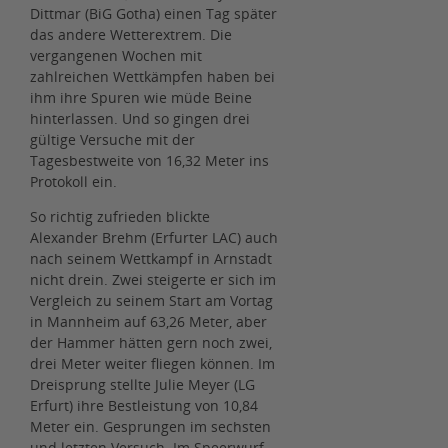
Dittmar (BiG Gotha) einen Tag später
das andere Wetterextrem. Die
vergangenen Wochen mit
zahlreichen Wettkämpfen haben bei
ihm ihre Spuren wie müde Beine
hinterlassen. Und so gingen drei
gültige Versuche mit der
Tagesbestweite von 16,32 Meter ins
Protokoll ein.
So richtig zufrieden blickte
Alexander Brehm (Erfurter LAC) auch
nach seinem Wettkampf in Arnstadt
nicht drein. Zwei steigerte er sich im
Vergleich zu seinem Start am Vortag
in Mannheim auf 63,26 Meter, aber
der Hammer hätten gern noch zwei,
drei Meter weiter fliegen können. Im
Dreisprung stellte Julie Meyer (LG
Erfurt) ihre Bestleistung von 10,84
Meter ein. Gesprungen im sechsten
und letzten Versuch. Im Speerwurf