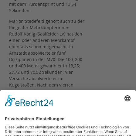
mit dem Hürdensprint und 13,54
Sekunden.
Marion Stedefeld gehört auch zu der
Riege der Mehrkämpferinnen.
Rudolf König (Saalfelder LV) hat den
einen oder anderen Mehrkampf
ebenfalls schon mitgemacht. In
Arnstadt absolvierte er fünf
Disziplinen in der M70. Die 100, 200
und 400 Meter gewann er in 13,25;
27,72 und 70,52 Sekunden. Vier
Versuche absolvierte er im
Kugelstoßen. Nach dem vierten
Versuch und einer Tagesbestweite
von 11,24 Metern verzichtete er auf
weitere Versuche. Im Speerwurf ging
der fünfte Titel ebenfalls an ihn mit
32,68 Metern.
Ergebnisse